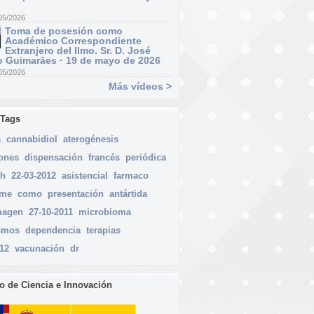
05/2026
Toma de posesión como
Académico Correspondiente
Extranjero del Ilmo. Sr. D. José
 Guimarães · 19 de mayo de 2026
05/2026
Más vídeos >
 Tags
a
cannabidiol
aterogénesis
iones
dispensación
francés
periódica
ph
22-03-2012
asistencial
farmaco
rme
como
presentación
antártida
magen
27-10-2011
microbioma
smos
dependencia
terapias
012
vacunación
dr
io de Ciencia e Innovación