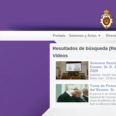
Portada
Sesiones y Actos ▼
Direct
Resultados de búsqueda (R
Vídeos
Solemne Sesió
Excmo. Sr. D. J
2020
Solemne Sesión Nec
Pintor Just · 23 de 
Toma de Pose
del Excmo. Sr.
El jueves 6 de novi
Nacional de Farmaci
como Académico de N
leyó su discurso titul