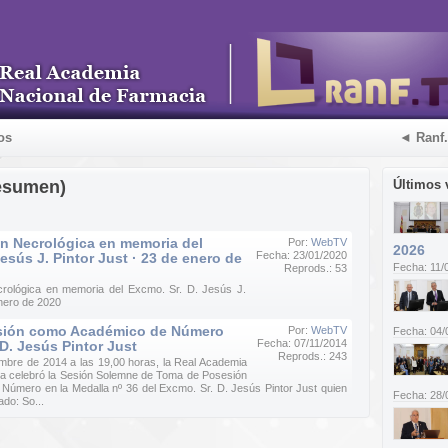
os
◄ Ranf
esumen)
Últimos 
n Necrológica en memoria del
Por:
WebTV
2026
Fecha: 23/01/2020
esús J. Pintor Just · 23 de enero de
Fecha: 11/
Reprods.: 53
rológica en memoria del Excmo. Sr. D. Jesús J.
enero de 2020
sión como Académico de Número
Por:
WebTV
Fecha: 04/
Fecha: 07/11/2014
 D. Jesús Pintor Just
Reprods.: 243
embre de 2014 a las 19,00 horas, la Real Academia
a celebró la Sesión Solemne de Toma de Posesión
úmero en la Medalla nº 36 del Excmo. Sr. D. Jesús Pintor Just quien
Fecha: 28/
ado: So...