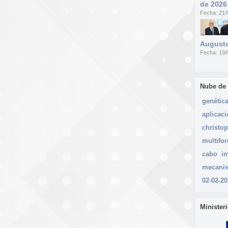
de 2026
Fecha: 21/
Augusto
Fecha: 19/
Nube de
genétic
aplicac
christo
multifo
cabo
i
mecani
02-02-2
Minister