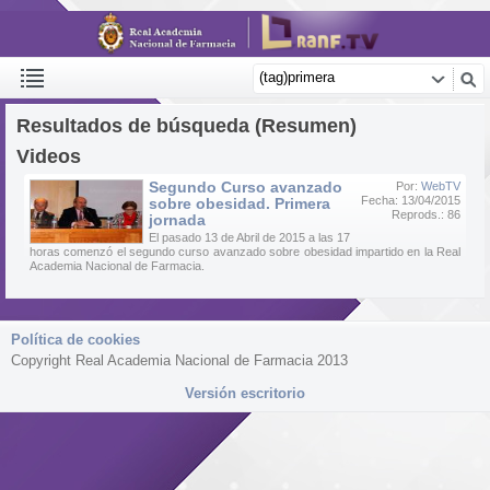
Resultados de búsqueda (Resumen)
Videos
Segundo Curso avanzado
Por:
WebTV
Fecha: 13/04/2015
sobre obesidad. Primera
Reprods.: 86
jornada
El pasado 13 de Abril de 2015 a las 17
horas comenzó el segundo curso avanzado sobre obesidad impartido en la Real
Academia Nacional de Farmacia.
Política de cookies
Copyright Real Academia Nacional de Farmacia 2013
Versión escritorio