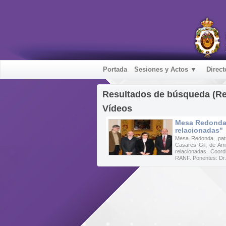
Portada
Sesiones y Actos ▼
Direct
Resultados de búsqueda (R
Vídeos
Mesa Redonda 
relacionadas"
Mesa Redonda, patr
Casares Gil, de Am
relacionadas. Coor
RANF. Ponentes: Dr. 