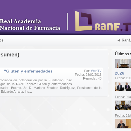
os
◄ Ranf
esumen)
Últimos 
· "Gluten y enfermedades
Por:
WebTV
2026
Fecha: 28/02/2013
Fecha: 11/
Reprods.: 46
ocinada en colaboración por la Fundación José
igos de la RANF, sobre: Gluten y enfermedades
dinador: Excmo. Sr. D. Mariano Esteban Rodríguez, Presidente de la
Eduardo Arranz, Ins...
Fecha: 04/
Fecha: 28/