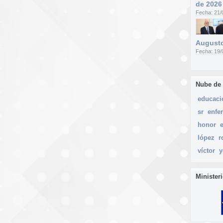
de 2026
Fecha: 21/
Augusto
Fecha: 19/
Nube de
educaci
sr
enfe
honor
e
lópez
r
víctor
y
Minister