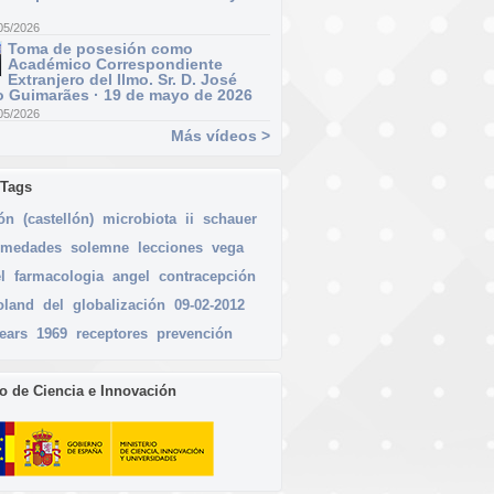
05/2026
Toma de posesión como
Académico Correspondiente
Extranjero del Ilmo. Sr. D. José
 Guimarães · 19 de mayo de 2026
05/2026
Más vídeos >
 Tags
ón
(castellón)
microbiota
ii
schauer
rmedades
solemne
lecciones
vega
l
farmacologia
angel
contracepción
oland
del
globalización
09-02-2012
ears
1969
receptores
prevención
io de Ciencia e Innovación