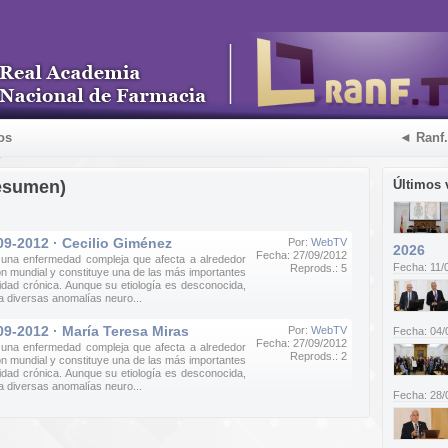
os
◄ Ranf
esumen)
Últimos 
09-2012 · Cecilio Giménez
Por:
WebTV
2026
Fecha: 27/09/2012
 una enfermedad compleja que afecta a alrededor
Fecha: 11/
Reprods.: 5
ón mundial y constituye una de las más importantes
dad crónica. Aunque su etiología es desconocida,
a diversas anomalías neuro...
09-2012 · María Teresa Miras
Por:
WebTV
Fecha: 04/
Fecha: 27/09/2012
 una enfermedad compleja que afecta a alrededor
Reprods.: 2
ón mundial y constituye una de las más importantes
dad crónica. Aunque su etiología es desconocida,
a diversas anomalías neuro...
Fecha: 28/