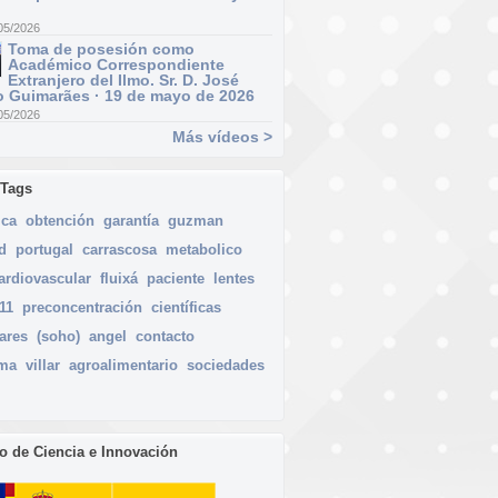
05/2026
Toma de posesión como
Académico Correspondiente
Extranjero del Ilmo. Sr. D. José
 Guimarães · 19 de mayo de 2026
05/2026
Más vídeos >
 Tags
ica
obtención
garantía
guzman
d
portugal
carrascosa
metabolico
ardiovascular
fluixá
paciente
lentes
11
preconcentración
científicas
ares
(soho)
angel
contacto
gma
villar
agroalimentario
sociedades
io de Ciencia e Innovación