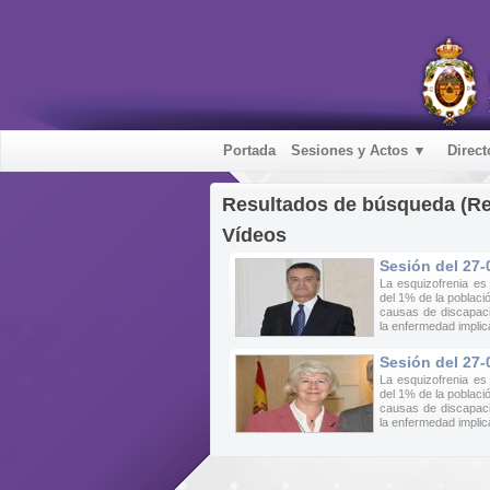
Portada
Sesiones y Actos ▼
Direct
Resultados de búsqueda (R
Vídeos
Sesión del 27-
La esquizofrenia es
del 1% de la poblaci
causas de discapaci
la enfermedad implic
Sesión del 27-
La esquizofrenia es
del 1% de la poblaci
causas de discapaci
la enfermedad implic