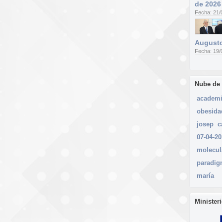
de 2026
Fecha: 21/
Augusto
Fecha: 19/
Nube de
academ
obesida
josep
c
07-04-20
molecul
paradi
maría
Minister