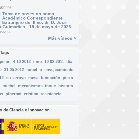
05/2026
Toma de posesión como
Académico Correspondiente
Extranjero del Ilmo. Sr. D. José
 Guimarães · 19 de mayo de 2026
05/2026
Más vídeos >
 Tags
ipción
4-10-2012
ilmo
10-02-2011
día
e
31-05-2012
nobel
a
envejecimiento
12
su
arroyo
mesa
fundación
pieza
michel
mecanismos
inoue
historia
os
pibernat
cristina
resistencia
io de Ciencia e Innovación