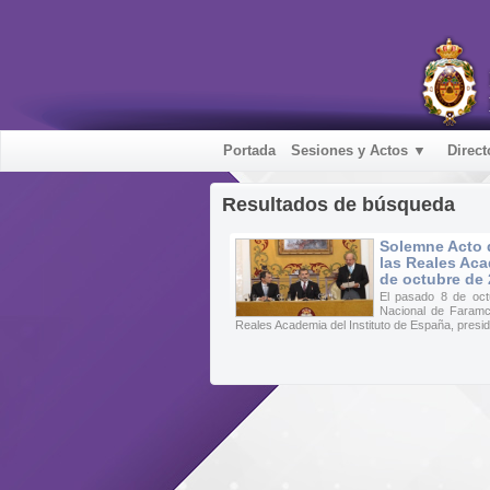
Portada
Sesiones y Actos ▼
Direct
Resultados de búsqueda
Solemne Acto 
las Reales Aca
de octubre de
El pasado 8 de oct
Nacional de Faramc
Reales Academia del Instituto de España, presi