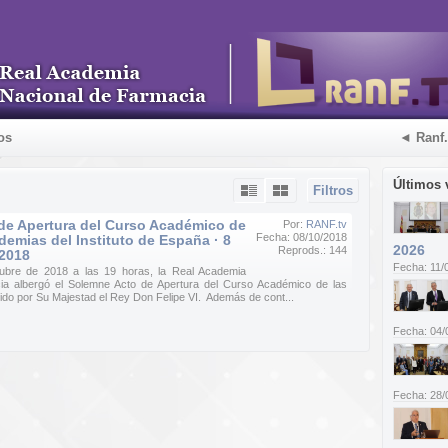
os
◄ Ranf
Últimos 
Filtros
de Apertura del Curso Académico de
Por:
RANF.tv
Fecha: 08/10/2018
demias del Instituto de España · 8
2026
Reprods.: 144
 2018
Fecha: 11/
ubre de 2018 a las 19 horas, la Real Academia
ia albergó el Solemne Acto de Apertura del Curso Académico de las
dido por Su Majestad el Rey Don Felipe VI. Además de cont...
Fecha: 04/
Fecha: 28/