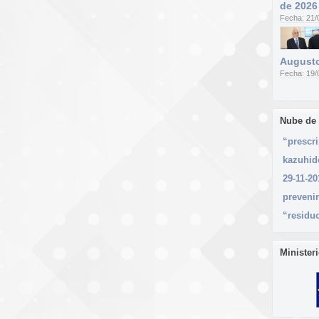
de 2026
Fecha: 21/
Augusto
Fecha: 19/
Nube de
“prescr
kazuhid
29-11-20
prevenir
“residu
Minister