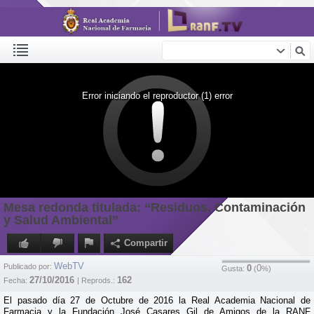
Error iniciando el reproductor (1) error
Mesa redonda titulada: “Residuos, Contaminación
y Salud Ambiental”
Compartir
WebTV
Publicado por:
0
0
Gusta:
(
%)
27/10/2016
162
Fecha:
| Reprods.:
El pasado día 27 de Octubre de 2016 la Real Academia Nacional de
Farmacia y la Fundación José Casares Gil de Amigos de la RANF