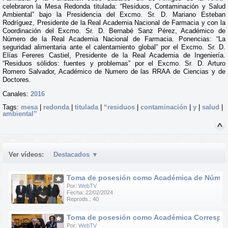
celebraron la Mesa Redonda titulada: “Residuos, Contaminación y Salud
Ambiental” bajo la Presidencia del Excmo. Sr. D. Mariano Esteban
Rodríguez, Presidente de la Real Academia Nacional de Farmacia y con la
Coordinación del Excmo. Sr. D. Bernabé Sanz Pérez, Académico de
Número de la Real Academia Nacional de Farmacia. Ponencias: “La
seguridad alimentaria ante el calentamiento global” por el Excmo. Sr. D.
Elías Fereres Castiel, Presidente de la Real Academia de Ingeniería.
“Residuos sólidos: fuentes y problemas” por el Excmo. Sr. D. Arturo
Romero Salvador, Académico de Numero de las RRAA de Ciencias y de
Doctores.
Canales:
2016
Tags:
mesa
|
redonda
|
titulada
|
“residuos
|
contaminación
|
y
|
salud
|
ambiental”
Ver vídeos:
Destacados
▼
Toma de posesión como Académica de Número d
Por:
WebTV
Fecha: 22/02/2024
Reprods.: 40
Toma de posesión como Académica Correspondie
Por:
WebTV