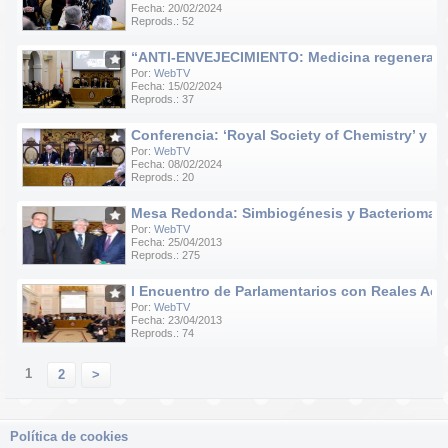
Fecha: 20/02/2024
Reprods.: 52
“ANTI-ENVEJECIMIENTO: Medicina regenerativa e
Por:
WebTV
Fecha: 15/02/2024
Reprods.: 37
Conferencia: ‘Royal Society of Chemistry’ y ‘R
Por:
WebTV
Fecha: 08/02/2024
Reprods.: 20
Mesa Redonda: Simbiogénesis y Bacteriomas
Por:
WebTV
Fecha: 25/04/2013
Reprods.: 275
I Encuentro de Parlamentarios con Reales Ac
Por:
WebTV
Fecha: 23/04/2013
Reprods.: 74
1
2
>
Política de cookies