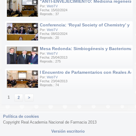
“ANTI-ENVEJECIMIENTO: Medicina regenerativa e
Por:
WebTV
Fecha: 15/02/2024
Reprods.: 37
Conferencia: ‘Royal Society of Chemistry’ y ‘R
Por:
WebTV
Fecha: 08/02/2024
Reprods.: 20
Mesa Redonda: Simbiogénesis y Bacteriomas
Por:
WebTV
Fecha: 25/04/2013
Reprods.: 275
I Encuentro de Parlamentarios con Reales Ac
Por:
WebTV
Fecha: 23/04/2013
Reprods.: 74
1
2
>
Política de cookies
Copyright Real Academia Nacional de Farmacia 2013
Versión escritorio