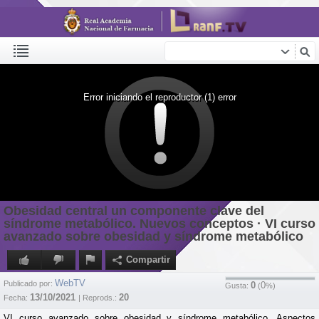
Error iniciando el reproductor (1) error
Obesidad central un componente clave del
síndrome metabólico. Nuevos conceptos · VI curso
avanzado sobre obesidad y síndrome metabólico
Compartir
WebTV
Publicado por:
0
0
Gusta:
(
%)
13/10/2021
20
Fecha:
| Reprods.:
VI curso avanzado sobre obesidad y síndrome metabólico. Aspectos