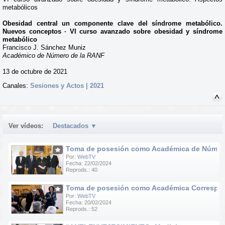
metabólicos
Obesidad central un componente clave del síndrome metabólico.
Nuevos conceptos · VI curso avanzado sobre obesidad y síndrome
metabólico
Francisco J. Sánchez Muniz
Académico de Número de la RANF
13 de octubre de 2021
Canales:
Sesiones y Actos | 2021
Ver vídeos:
Destacados
▼
Toma de posesión como Académica de Número d
Por:
WebTV
Fecha: 22/02/2024
Reprods.: 40
Toma de posesión como Académica Correspondie
Por:
WebTV
Fecha: 20/02/2024
Reprods.: 52