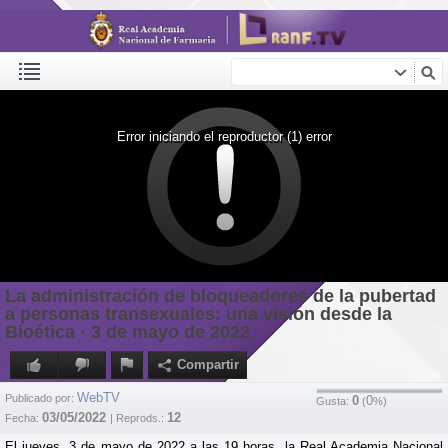
Error iniciando el reproductor (1) error
La administración de bloqueadores de la pubertad
a personas transexuales: una visión desde la
Bioética · 3 de mayo de 2022
Compartir
WebTV
Publicado por:
0
0
Gusta:
(
%)
03/05/2022
12
Fecha:
| Reprods.:
El jueves, 3 de mayo de 2022 a las 19 horas, la Real Academia Nacional