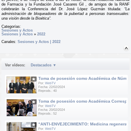
de Farmacia y la Fundación José Casares Gil , de amigos de la RANF
celebrarán la Conferencia del Dr. José López Guzmán titulada:
“La
administración de bloqueadores de la pubertad a personas transexuales:
una visión desde la Bioética”.
Categorías:
Sesiones y Actos
Sesiones y Actos
»
2022
Canales:
Sesiones y Actos | 2022
Ver vídeos:
Destacados
▼
Toma de posesión como Académica de Número d
Por:
WebTV
Fecha: 22/02/2024
Reprods.: 40
Toma de posesión como Académica Correspondie
Por:
WebTV
Fecha: 20/02/2024
Reprods.: 52
“ANTI-ENVEJECIMIENTO: Medicina regenerativa e
Por:
WebTV