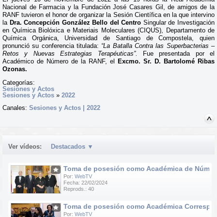
Nacional de Farmacia y la Fundación José Casares Gil, de amigos de la
RANF tuvieron el honor de organizar la Sesión Científica en la que intervino
la
Dra. Concepción González Bello del Centro
Singular de Investigación
en Química Biolóxica e Materiais Moleculares (CIQUS), Departamento de
Química Orgánica, Universidad de Santiago de Compostela, quien
pronunció su conferencia titulada:
“La Batalla Contra las Superbacterias –
Retos y Nuevas Estrategias Terapéuticas”.
Fue presentada por el
Académico de Número de la RANF, el
Excmo. Sr. D. Bartolomé Ribas
Ozonas.
Categorías:
Sesiones y Actos
Sesiones y Actos
»
2022
Canales:
Sesiones y Actos | 2022
Ver vídeos:
Destacados
▼
Toma de posesión como Académica de Número d
Por:
WebTV
Fecha: 22/02/2024
Reprods.: 40
Toma de posesión como Académica Correspondie
Por:
WebTV