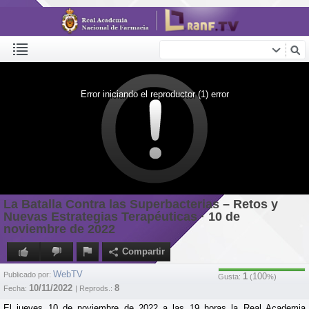
Error iniciando el reproductor (1) error
La Batalla Contra las Superbacterias – Retos y
Nuevas Estrategias Terapéuticas · 10 de
noviembre de 2022
Compartir
WebTV
Publicado por:
1
100
Gusta:
(
%)
10/11/2022
8
Fecha:
| Reprods.:
El jueves 10 de noviembre de 2022 a las 19 horas la Real Academia