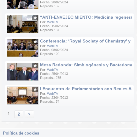
Fecha: 20/02/2024
Reprods.: 52
“ANTI-ENVEJECIMIENTO: Medicina regenerativa e
Por:
WebTV
Fecha: 15/02/2024
Reprods.: 37
Conferencia: ‘Royal Society of Chemistry’ y ‘R
Por:
WebTV
Fecha: 08/02/2024
Reprods.: 20
Mesa Redonda: Simbiogénesis y Bacteriomas
Por:
WebTV
Fecha: 25/04/2013
Reprods.: 275
I Encuentro de Parlamentarios con Reales Ac
Por:
WebTV
Fecha: 23/04/2013
Reprods.: 74
1
2
>
Política de cookies