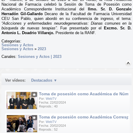
Nacional de Farmacia celebró la Sesión de Toma de Posesión como
Académico Correspondiente Institucional del
Ilmo. Sr. D. Gonzalo
Herradón Gil-Gallardo
Decano de la Facultad de Farmacia Universidad
CEU San Pablo, quien abordó en su conferencia de ingreso, el tema:
“Adicciones y enfermedades neurodegenerativas: Dianas comunes en la
búsqueda de nuevas terapias”.
Fue presentado por el
Excmo. Sr. D.
Antonio L. Doadrio Villarejo.
Presidente de la RANF.
Categorías:
Sesiones y Actos
Sesiones y Actos
»
2023
Canales:
Sesiones y Actos | 2023
Ver vídeos:
Destacados
▼
Toma de posesión como Académica de Número d
Por:
WebTV
Fecha: 22/02/2024
Reprods.: 40
Toma de posesión como Académica Correspondie
Por:
WebTV
Fecha: 20/02/2024
Reprods.: 52