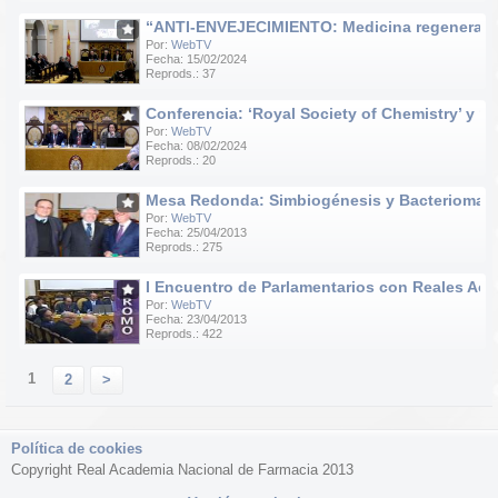
“ANTI-ENVEJECIMIENTO: Medicina regenerativa e
Por:
WebTV
Fecha: 15/02/2024
Reprods.: 37
Conferencia: ‘Royal Society of Chemistry’ y ‘R
Por:
WebTV
Fecha: 08/02/2024
Reprods.: 20
Mesa Redonda: Simbiogénesis y Bacteriomas
Por:
WebTV
Fecha: 25/04/2013
Reprods.: 275
I Encuentro de Parlamentarios con Reales Acad
Por:
WebTV
Fecha: 23/04/2013
Reprods.: 422
1
2
>
Política de cookies
Copyright Real Academia Nacional de Farmacia 2013