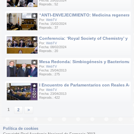
Fecha: 20/02/2024
Reprods.: 52
“ANTI-ENVEJECIMIENTO: Medicina regenerativa e
Por:
WebTV
Fecha: 15/02/2024
Reprods.: 37
Conferencia: ‘Royal Society of Chemistry’ y ‘R
Por:
WebTV
Fecha: 08/02/2024
Reprods.: 20
Mesa Redonda: Simbiogénesis y Bacteriomas
Por:
WebTV
Fecha: 25/04/2013
Reprods.: 275
I Encuentro de Parlamentarios con Reales Acad
Por:
WebTV
Fecha: 23/04/2013
Reprods.: 422
1
2
>
Política de cookies