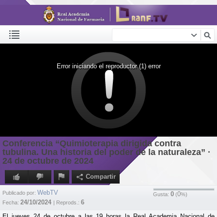
Error iniciando el reproductor (1) error
Conferencia “Quimioterapia dirigida contra
tubulina. Una historia del poder de la naturaleza” ·
24 de octubre de 2024
Compartir
WebTV
Publicado por:
0
0
Gusta:
(
%)
24/10/2024
6
Fecha:
| Reprods.:
El jueves 24 de octubre a las 19 horas la Real Academia Nacional de