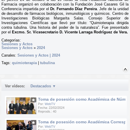
Farmacia organizó en colaboración con la Fundación José Casares Gil la
Conferencia impartida por el
Dr. Fernando Díaz Pereira
. Jefe de la unidad
de desarrollo de fármacos biológicos, inmunológicos y químicos. Centro de
Investigaciones Biológicas Margarita Salas. Consejo Superior de
Investigaciones Científicas que llevó por título: “Quimioterapia dirigida
contra tubulina. Una historia del poder de la naturaleza”. Fue presentado
por el
Excmo. Sr. Vicesecretario D. Vicente Larraga Rodríguez de Vera.
Categorías:
Sesiones y Actos
Sesiones y Actos
»
2024
Canales:
Sesiones y Actos | 2024
Tags:
quimioterapia
|
tubulina
Ver vídeos:
Destacados
▼
Toma de posesión como Académica de Número d
Por:
WebTV
Fecha: 22/02/2024
Reprods.: 40
Toma de posesión como Académica Correspondie
Por:
WebTV