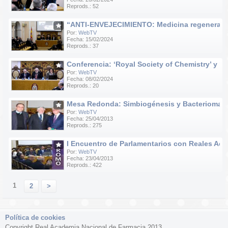
Reprods.: 52
“ANTI-ENVEJECIMIENTO: Medicina regenerativa e
Por:
WebTV
Fecha: 15/02/2024
Reprods.: 37
Conferencia: ‘Royal Society of Chemistry’ y ‘R
Por:
WebTV
Fecha: 08/02/2024
Reprods.: 20
Mesa Redonda: Simbiogénesis y Bacteriomas
Por:
WebTV
Fecha: 25/04/2013
Reprods.: 275
I Encuentro de Parlamentarios con Reales Acad
Por:
WebTV
Fecha: 23/04/2013
Reprods.: 422
1
2
>
Política de cookies
Copyright Real Academia Nacional de Farmacia 2013