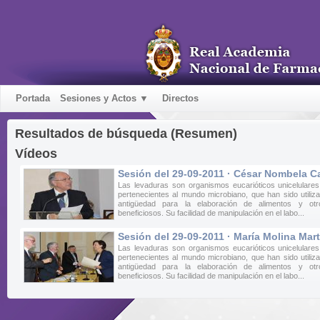
Portada
Sesiones y Actos ▼
Directos
Resultados de búsqueda (Resumen)
Vídeos
Sesión del 29-09-2011 · César Nombela 
Las levaduras son organismos eucarióticos unicelulares 
pertenecientes al mundo microbiano, que han sido utiliz
antigüedad para la elaboración de alimentos y ot
beneficiosos. Su facilidad de manipulación en el labo...
Sesión del 29-09-2011 · María Molina Mart
Las levaduras son organismos eucarióticos unicelulares 
pertenecientes al mundo microbiano, que han sido utiliz
antigüedad para la elaboración de alimentos y ot
beneficiosos. Su facilidad de manipulación en el labo...