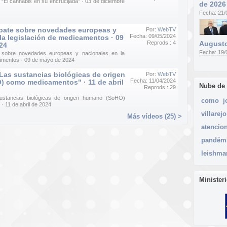
 “El cannabis en su encrucijada” · 03 de diciembre
de 2026
Fecha: 21/
bate sobre novedades europeas y
Por:
WebTV
Fecha: 09/05/2024
la legislación de medicamentos · 09
Reprods.: 4
Augusto
24
Fecha: 19/
 sobre novedades europeas y nacionales en la
camentos · 09 de mayo de 2024
Las sustancias biológicas de origen
Por:
WebTV
Fecha: 11/04/2024
 como medicamentos" · 11 de abril
Nube de
Reprods.: 29
sustancias biológicas de origen humano (SoHO)
como
j
 11 de abril de 2024
villarejo
Más vídeos (25) >
atencio
pandém
leishma
Minister