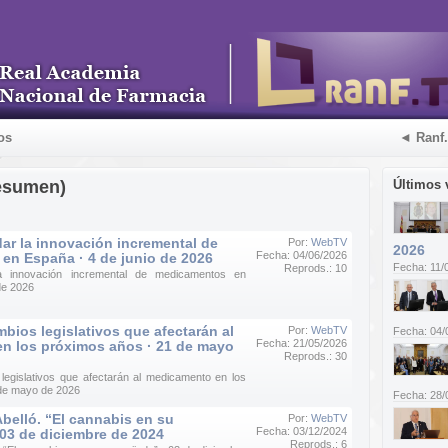
os
◄ Ranf
esumen)
Últimos 
ar la innovación incremental de
Por:
WebTV
2026
Fecha: 04/06/2026
en España · 4 de junio de 2026
Fecha: 11/
Reprods.: 10
a innovación incremental de medicamentos en
de 2026
mbios legislativos que afectarán al
Por:
WebTV
Fecha: 04/
Fecha: 21/05/2026
n los próximos años · 21 de mayo
Reprods.: 30
 legislativos que afectarán al medicamento en los
 de mayo de 2026
Fecha: 28/
belló. “El cannabis en su
Por:
WebTV
Fecha: 03/12/2024
 03 de diciembre de 2024
Reprods.: 6