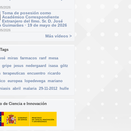
05/2026
Toma de posesión como
Académico Correspondiente
Extranjero del Ilmo. Sr. D. José
 Guimarães · 19 de mayo de 2026
05/2026
Más vídeos >
 Tags
osé
miras
farmacos
ranf
mesa
gripe
jesus
nedergaard
isasa
götz
n
terapeuticas
encuentro
ricardo
ico
europea
lopedevega
mariano
niasis
abril
malaria
29-11-2012
hulle
io de Ciencia e Innovación