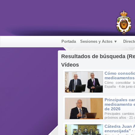
Portada
Sesiones y Actos ▼
Direct
Resultados de búsqueda (R
Vídeos
Cómo consolid
medicamentos 
Cómo consolidar l
España · 4 de junio 
Principales ca
medicamento e
de 2026
Principales cambios
próximos años · 21
Cátedra Juan A
encrucijada” ·