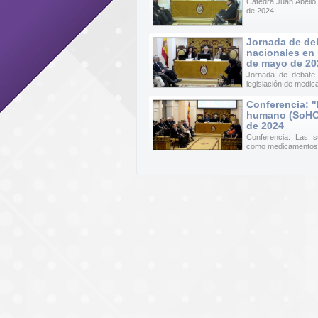
Cátedra Juan Abelló.
de 2024
Jornada de de
nacionales en 
de mayo de 20
Jornada de debate
legislación de medi
Conferencia: "
humano (SoHO)
de 2024
Conferencia: Las 
como medicamentos ·