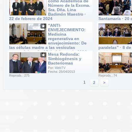
como Académica de
Número de la Excma.
Sra. Dña. Lina
Badimón Maestro ·
22 de febrero de 2024
Santamaría · 20 
Por:
WebTV
Por:
WebTV
“ANTI-
Fecha: 22/02/2024
Fecha: 20/02/2024
ENVEJECIMIENTO:
Reprods.: 40
Reprods.: 52
Medicina
regenerativa en
envejecimiento: De
las células madre a las vesículas
paralelas” · 8 de
extracelulares” · 15 de febrero de 2024
Por:
WebTV
Mesa Redonda:
Fecha: 08/02/2024
Por:
WebTV
Simbiogénesis y
Reprods.: 20
Fecha: 15/02/2024
Bacteriomas
Reprods.: 37
Por:
WebTV
Fecha: 25/04/2013
Reprods.: 275
Reprods.: 74
1
2
>