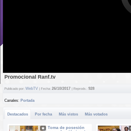
Promocional Ranf.tv
WebTV
26/10/2017
928
Publicado por:
| Fecha:
| Reprods.:
Canales:
Portada
Destacados
Por fecha
Más vistos
Más votados
Toma de posesión