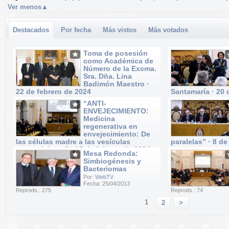
Ver menos
▲
Destacados
Por fecha
Más vistos
Más votados
Toma de posesión
como Académica de
Número de la Excma.
Sra. Dña. Lina
Badimón Maestro ·
22 de febrero de 2024
Santamaría · 20 
Por:
WebTV
Por:
WebTV
“ANTI-
Fecha: 22/02/2024
Fecha: 20/02/2024
ENVEJECIMIENTO:
Reprods.: 40
Reprods.: 52
Medicina
regenerativa en
envejecimiento: De
las células madre a las vesículas
paralelas” · 8 de
extracelulares” · 15 de febrero de 2024
Por:
WebTV
Mesa Redonda:
Fecha: 08/02/2024
Por:
WebTV
Simbiogénesis y
Reprods.: 20
Fecha: 15/02/2024
Bacteriomas
Reprods.: 37
Por:
WebTV
Fecha: 25/04/2013
Reprods.: 275
Reprods.: 74
1
2
>