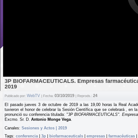
3P BIOFARMACEUTICALS. Empresas farmacéuticas 
2019
WebTV
03/10/2019
24
Publicado por:
| Fecha:
| Reprods.:
El pasado jueves 3 de octubre de 2019 a las 19,00 horas la Real Aca
tuvieron el honor de celebrar la Sesión Científica que se celebrará , en la
pronunció su conferencia titulada: "
3P BIOFARMACEUTICALS". Empresas f
Excmo. Sr. D.
Antonio Monge Vega
.
Canales:
Sesiones y Actos | 2019
Tags:
conferencia
|
3p
|
biofarmaceuticals
|
empresas
|
farmacéuticas
|