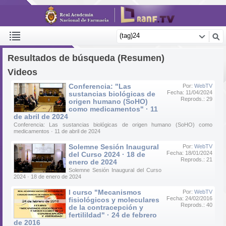
Resultados de búsqueda (Resumen)
Videos
Conferencia: "Las
Por:
WebTV
Fecha: 11/04/2024
sustancias biológicas de
Reprods.: 29
origen humano (SoHO)
como medicamentos" · 11
de abril de 2024
Conferencia: Las sustancias biológicas de origen humano (SoHO) como
medicamentos · 11 de abril de 2024
Solemne Sesión Inaugural
Por:
WebTV
Fecha: 18/01/2024
del Curso 2024 · 18 de
Reprods.: 21
enero de 2024
Solemne Sesión Inaugural del Curso
2024 · 18 de enero de 2024
I curso "Mecanismos
Por:
WebTV
Fecha: 24/02/2016
fisiológicos y moleculares
Reprods.: 40
de la contracepción y
fertilildad" · 24 de febrero
de 2016