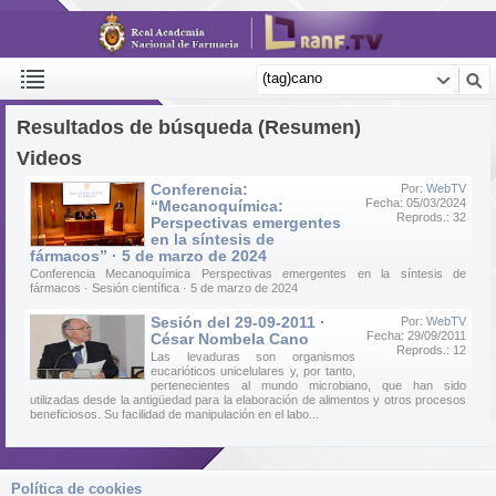
Resultados de búsqueda (Resumen)
Videos
Conferencia:
Por:
WebTV
Fecha: 05/03/2024
“Mecanoquímica:
Reprods.: 32
Perspectivas emergentes
en la síntesis de
fármacos” · 5 de marzo de 2024
Conferencia Mecanoquímica Perspectivas emergentes en la síntesis de
fármacos · Sesión científica · 5 de marzo de 2024
Sesión del 29-09-2011 ·
Por:
WebTV
Fecha: 29/09/2011
César Nombela Cano
Reprods.: 12
Las levaduras son organismos
eucarióticos unicelulares y, por tanto,
pertenecientes al mundo microbiano, que han sido
utilizadas desde la antigüedad para la elaboración de alimentos y otros procesos
beneficiosos. Su facilidad de manipulación en el labo...
Política de cookies