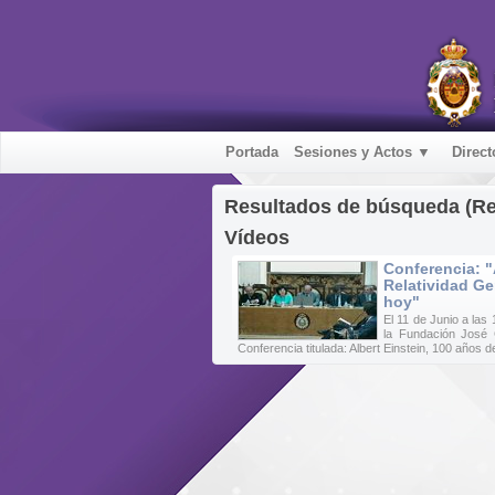
Portada
Sesiones y Actos ▼
Direct
Resultados de búsqueda (R
Vídeos
Conferencia: "
Relatividad G
hoy"
El 11 de Junio a las
la Fundación José 
Conferencia titulada: Albert Einstein, 100 años 