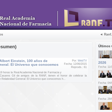
os
◄ Ranf
esumen)
Últimos 
Albert Einstein, 100 años de
Por:
WebTV
2026
Fecha: 12/06/2015
eneral: El Universo que conocemos
Fecha: 11/
Reprods.: 61
 19 horas la Real Academia Nacional de Farmacia y
Casares Gil de amigos de la RANF, tienen el honor de celebrar la
de Relatividad General: El Universo que conocemos h...
Fecha: 04/
Fecha: 28/