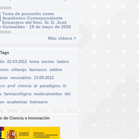
05/2026
Toma de posesión como
Académico Correspondiente
Extranjero del Ilmo. Sr. D. José
 Guimarães · 19 de mayo de 2026
05/2026
Más vídeos >
 Tags
ión
01-03-2012
toma
excmo
ladero
smos
villarejo
farmacos
sebbm
ares
renovables
13-09-2012
ico
prof
ciencia
al
paradigma
iii
s
farmacológica
medicamentos
del
res
academias
balneario
io de Ciencia e Innovación