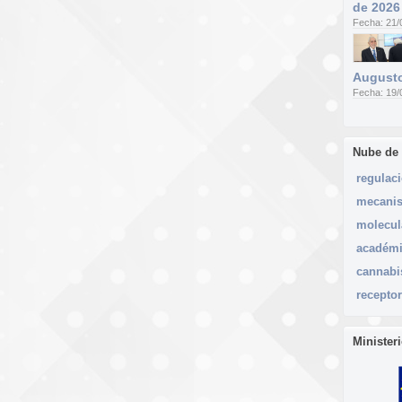
de 2026
Fecha: 21/
Augusto
Fecha: 19/
Nube de
regulac
mecani
molecul
académ
cannabi
recepto
Minister