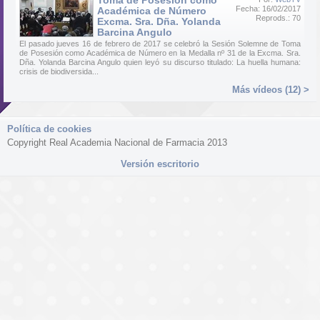
Toma de Posesión como
Fecha: 16/02/2017
Académica de Número
Reprods.: 70
Excma. Sra. Dña. Yolanda
Barcina Angulo
El pasado jueves 16 de febrero de 2017 se celebró la Sesión Solemne de Toma
de Posesión como Académica de Número en la Medalla nº 31 de la Excma. Sra.
Dña. Yolanda Barcina Angulo quien leyó su discurso titulado: La huella humana:
crisis de biodiversida...
Más vídeos (12) >
Política de cookies
Copyright Real Academia Nacional de Farmacia 2013
Versión escritorio