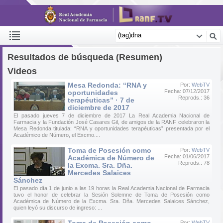
Resultados de búsqueda (Resumen)
Videos
Mesa Redonda: “RNA y
Por:
WebTV
Fecha: 07/12/2017
oportunidades
Reprods.: 36
terapéuticas” · 7 de
diciembre de 2017
El pasado jueves 7 de diciembre de 2017 La Real Academia Nacional de
Farmacia y la Fundación José Casares Gil, de amigos de la RANF celebraron la
Mesa Redonda titulada: “RNA y oportunidades terapéuticas” presentada por el
Académico de Número, el Excmo....
Toma de Posesión como
Por:
WebTV
Fecha: 01/06/2017
Académica de Número de
Reprods.: 78
la Excma. Sra. Dña.
Mercedes Salaices
Sánchez
El pasado día 1 de junio a las 19 horas la Real Academia Nacional de Farmacia
tuvo el honor de celebrar la Sesión Solemne de Toma de Posesión como
Académica de Número de la Excma. Sra. Dña. Mercedes Salaices Sánchez,
quien leyó su discurso de ingreso: ...
Por:
WebTV