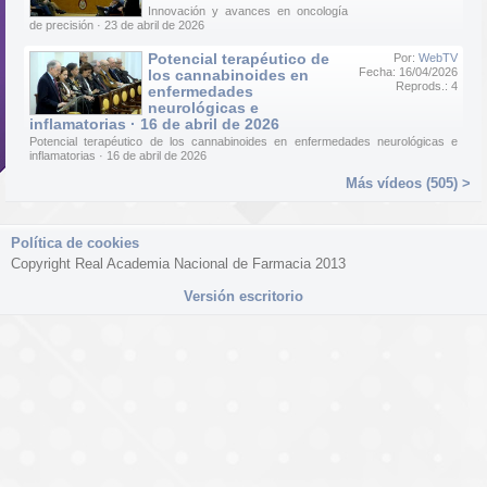
Innovación y avances en oncología
de precisión · 23 de abril de 2026
Potencial terapéutico de
Por:
WebTV
Fecha: 16/04/2026
los cannabinoides en
Reprods.: 4
enfermedades
neurológicas e
inflamatorias · 16 de abril de 2026
Potencial terapéutico de los cannabinoides en enfermedades neurológicas e
inflamatorias · 16 de abril de 2026
Más vídeos (505) >
Política de cookies
Copyright Real Academia Nacional de Farmacia 2013
Versión escritorio