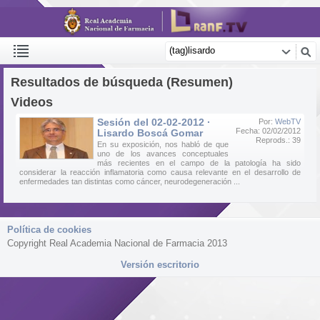
Resultados de búsqueda (Resumen)
Videos
Sesión del 02-02-2012 ·
Por:
WebTV
Fecha: 02/02/2012
Lisardo Boscá Gomar
Reprods.: 39
En su exposición, nos habló de que
uno de los avances conceptuales
más recientes en el campo de la patología ha sido
considerar la reacción inflamatoria como causa relevante en el desarrollo de
enfermedades tan distintas como cáncer, neurodegeneración ...
Política de cookies
Copyright Real Academia Nacional de Farmacia 2013
Versión escritorio