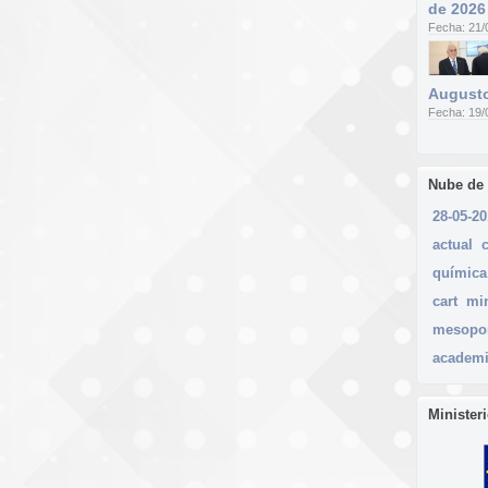
de 2026
Fecha: 21/
Augusto
Fecha: 19/
Nube de
28-05-2
actual
química
cart
mi
mesopo
academ
Minister