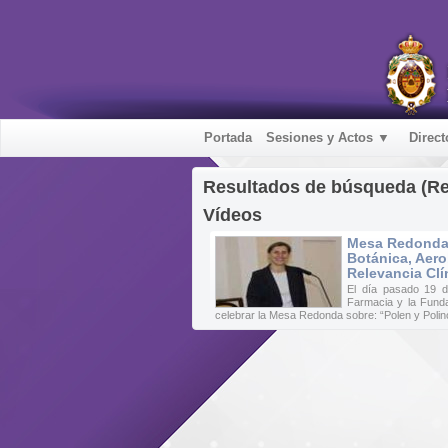
Portada
Sesiones y Actos ▼
Direct
Resultados de búsqueda (R
Vídeos
Mesa Redonda 
Botánica, Aero
Relevancia Clí
El día pasado 19 
Farmacia y la Fund
celebrar la Mesa Redonda sobre: “Polen y Polino