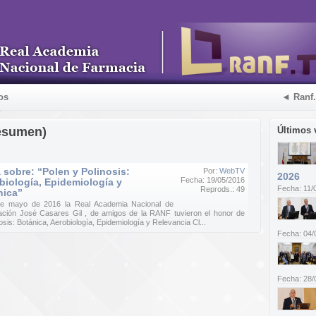
os
◄ Ranf
esumen)
Últimos 
sobre: “Polen y Polinosis:
Por:
WebTV
2026
Fecha: 19/05/2016
biología, Epidemiología y
Fecha: 11/
Reprods.: 49
nica”
de mayo de 2016 la Real Academia Nacional de
ación José Casares Gil , de amigos de la RANF tuvieron el honor de
sis: Botánica, Aerobiología, Epidemiología y Relevancia Cl...
Fecha: 04/
Fecha: 28/