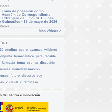
05/2026
Toma de posesión como
Académico Correspondiente
Extranjero del Ilmo. Sr. D. José
 Guimarães · 19 de mayo de 2026
05/2026
Más vídeos >
 Tags
010
medina
pedro
avances
wildpret
conjunta
farmacéutica
para
recalde
farmacia
toma
ozonas
discusión
nerales
neurotransmisión
rosos
futuro
discurso
rey
ias
29-11-2012
retroceso
io de Ciencia e Innovación