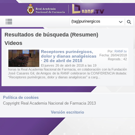
Resultados de búsqueda (Resumen)
Videos
Receptores purinérgicos,
Por:
RANF.tv
Fecha: 26/04/2018
dolor y dianas analgésicas
Reprods.: 42
· 26 de abril de 2018
El jueves 26 de abril de 2018 a las 19
horas la Real Academia Nacional de Farmacia, en colaboración con la Fundación
José Casares Gil, de Amigos de la RANF celebraron la CONFERENCIA titulada:
“Receptores purinérgicos, dolor y dianas analgésicas” a carg...
Política de cookies
Copyright Real Academia Nacional de Farmacia 2013
Versión escritorio