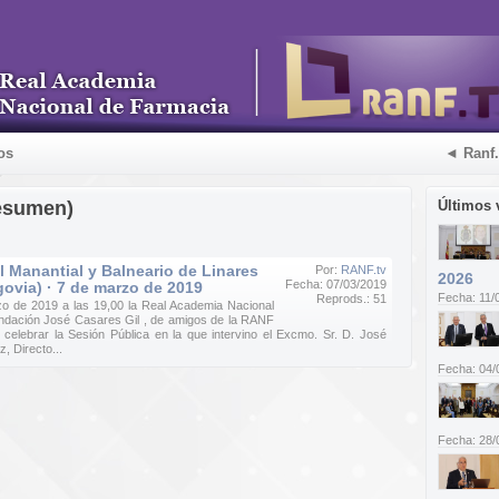
os
◄ Ranf
esumen)
Últimos 
l Manantial y Balneario de Linares
Por:
RANF.tv
2026
Fecha: 07/03/2019
govia) · 7 de marzo de 2019
Fecha: 11/
Reprods.: 51
zo de 2019 a las 19,00 la Real Academia Nacional
ndación José Casares Gil , de amigos de la RANF
 celebrar la Sesión Pública en la que intervino el Excmo. Sr. D. José
 Directo...
Fecha: 04/
Fecha: 28/