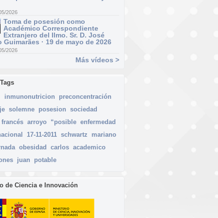
05/2026
Toma de posesión como
Académico Correspondiente
Extranjero del Ilmo. Sr. D. José
 Guimarães · 19 de mayo de 2026
05/2026
Más vídeos >
 Tags
l
inmunonutricion
preconcentración
je
solemne
posesion
sociedad
francés
arroyo
“posible
enfermedad
nacional
17-11-2011
schwartz
mariano
rnada
obesidad
carlos
academico
iones
juan
potable
io de Ciencia e Innovación