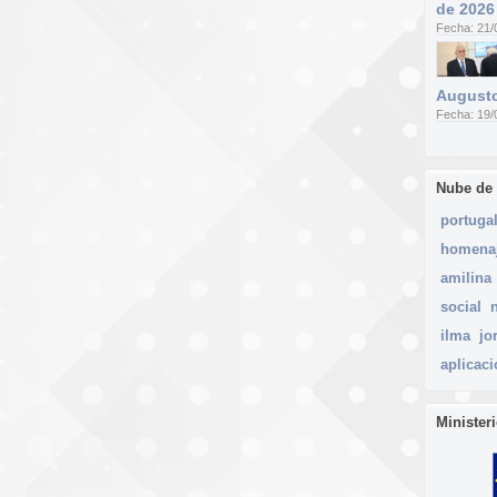
de 2026
Fecha: 21/
Augusto
Fecha: 19/
Nube de
portuga
homena
amilina
social
ilma
jo
aplicac
Minister