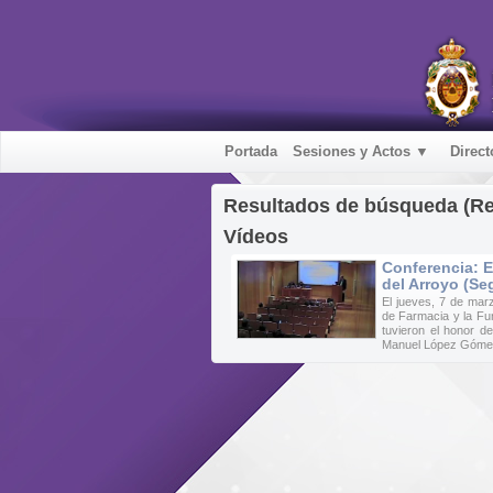
Portada
Sesiones y Actos ▼
Direct
Resultados de búsqueda (R
Vídeos
Conferencia: E
del Arroyo (Se
El jueves, 7 de mar
de Farmacia y la Fu
tuvieron el honor de
Manuel López Gómez,