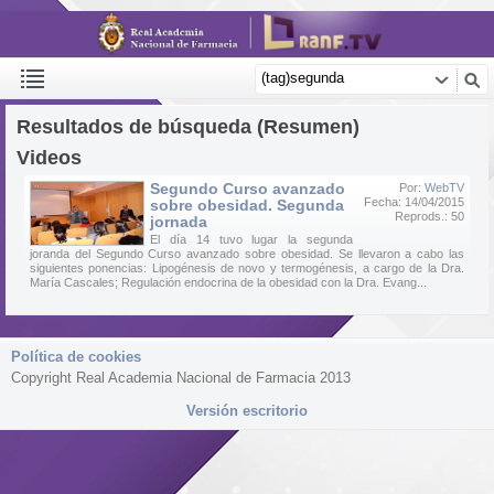
Resultados de búsqueda (Resumen)
Videos
Segundo Curso avanzado
Por:
WebTV
Fecha: 14/04/2015
sobre obesidad. Segunda
Reprods.: 50
jornada
El día 14 tuvo lugar la segunda
joranda del Segundo Curso avanzado sobre obesidad. Se llevaron a cabo las
siguientes ponencias: Lipogénesis de novo y termogénesis, a cargo de la Dra.
María Cascales; Regulación endocrina de la obesidad con la Dra. Evang...
Política de cookies
Copyright Real Academia Nacional de Farmacia 2013
Versión escritorio