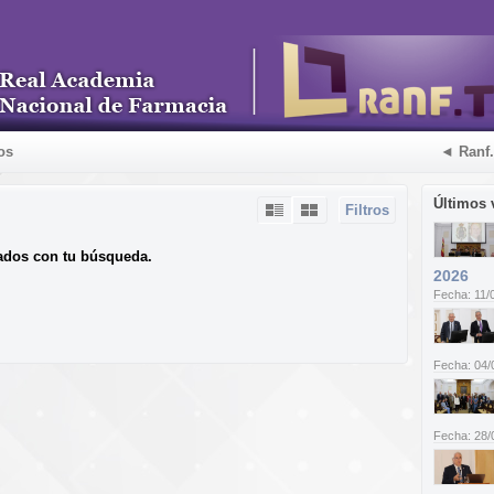
os
◄ Ranf
Últimos 
Filtros
ados con tu búsqueda.
2026
Fecha: 11/
Fecha: 04/
Fecha: 28/