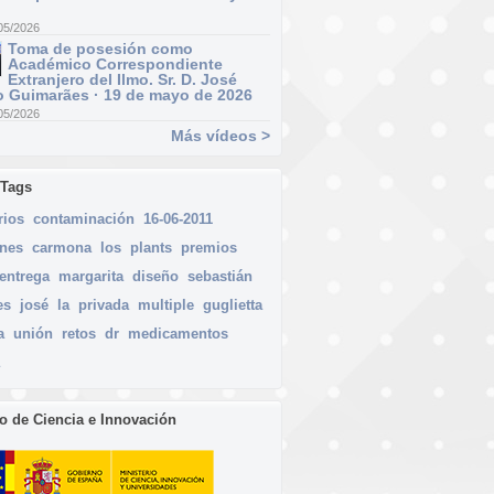
05/2026
Toma de posesión como
Académico Correspondiente
Extranjero del Ilmo. Sr. D. José
 Guimarães · 19 de mayo de 2026
05/2026
Más vídeos >
 Tags
rios
contaminación
16-06-2011
nes
carmona
los
plants
premios
entrega
margarita
diseño
sebastián
es
josé
la
privada
multiple
guglietta
a
unión
retos
dr
medicamentos
io de Ciencia e Innovación