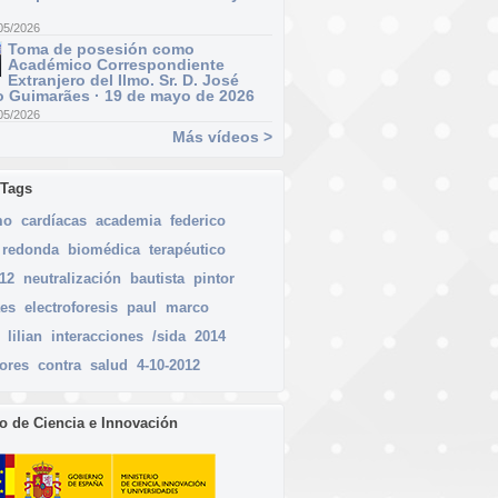
05/2026
Toma de posesión como
Académico Correspondiente
Extranjero del Ilmo. Sr. D. José
 Guimarães · 19 de mayo de 2026
05/2026
Más vídeos >
 Tags
mo
cardíacas
academia
federico
redonda
biomédica
terapéutico
012
neutralización
bautista
pintor
es
electroforesis
paul
marco
lilian
interacciones
/sida
2014
ores
contra
salud
4-10-2012
io de Ciencia e Innovación