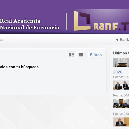
os
◄ Ranf
Últimos 
Filtros
ados con tu búsqueda.
2026
Fecha: 11/
Fecha: 04/
Fecha: 28/