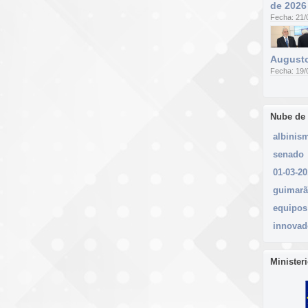
de 2026
Fecha: 21/
Augusto
Fecha: 19/
Nube de
albinis
senado
01-03-2
guimarã
equipos
innovad
Minister