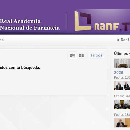
os
◄ Ranf
Últimos 
Filtros
ados con tu búsqueda.
2026
Fecha: 11/
Fecha: 04/
Fecha: 28/