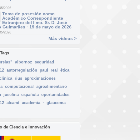
05/2026
Toma de posesión como
Académico Correspondiente
Extranjero del Ilmo. Sr. D. José
 Guimarães · 19 de mayo de 2026
05/2026
Más vídeos >
 Tags
ersias”
albornoz
seguridad
012
autorregulación
paul
real
ética
clinica
rius
aproximaciones
ia
computacional
agroalimentario
a
josefina
española
oportunidades
012
alcamí
academia
·
glaucoma
io de Ciencia e Innovación