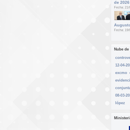
de 2026
Fecha: 21/
Augusto
Fecha: 19/
Nube de
controv
12-04-2
excmo
evidenc
conjunt
08-03-2
lópez
Minister