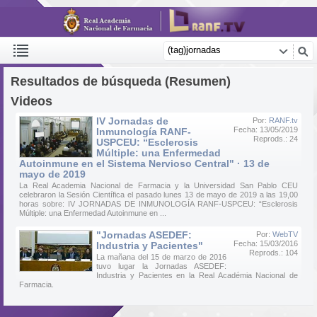
Resultados de búsqueda (Resumen)
Videos
IV Jornadas de
Por:
RANF.tv
Fecha: 13/05/2019
Inmunología RANF-
Reprods.: 24
USPCEU: “Esclerosis
Múltiple: una Enfermedad
Autoinmune en el Sistema Nervioso Central" · 13 de
mayo de 2019
La Real Academia Nacional de Farmacia y la Universidad San Pablo CEU
celebraron la Sesión Científica el pasado lunes 13 de mayo de 2019 a las 19,00
horas sobre: IV JORNADAS DE INMUNOLOGÍA RANF-USPCEU: “Esclerosis
Múltiple: una Enfermedad Autoinmune en ...
"Jornadas ASEDEF:
Por:
WebTV
Fecha: 15/03/2016
Industria y Pacientes"
Reprods.: 104
La mañana del 15 de marzo de 2016
tuvo lugar la Jornadas ASEDEF:
Industria y Pacientes en la Real Académia Nacional de
Farmacia.