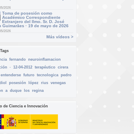
05/2026
Toma de posesión como
Académico Correspondiente
Extranjero del Ilmo. Sr. D. José
 Guimarães · 19 de mayo de 2026
05/2026
Más vídeos >
 Tags
ncia
fernando
neuroinflamacion
ción
·
12-04-2012
terapéutico
cirera
entenderse
futuro
tecnologica
pedro
diol
posesión
lópez
rius
venegas
ón
a
duque
los
regina
io de Ciencia e Innovación