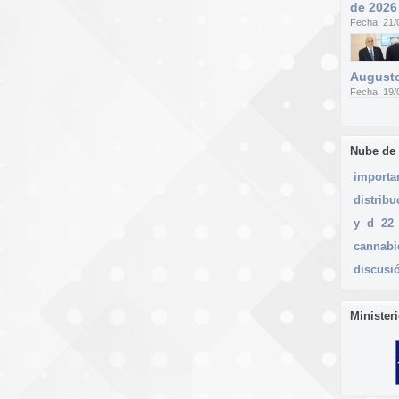
de 2026
Fecha: 21/
Augusto
Fecha: 19/
Nube de
importa
distribu
y
d
22
cannabi
discusi
Minister