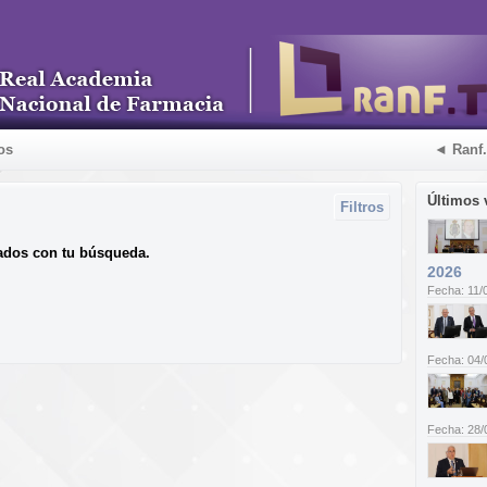
os
◄ Ranf
Últimos 
Filtros
ados con tu búsqueda.
2026
Fecha: 11/
Fecha: 04/
Fecha: 28/