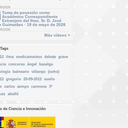
05/2026
Toma de posesión como
Académico Correspondiente
Extranjero del Ilmo. Sr. D. José
 Guimarães · 19 de mayo de 2026
05/2026
Más vídeos >
 Tags
012
ilma
medicamentos
debate
grave
ncia
concurso
ángel
baselga
ología
balneario
villarejo
(soho)
012
gregorio
20-09-2012
sueño
s
carlos
aemps
carmona
3ª
uez
abelló
io de Ciencia e Innovación