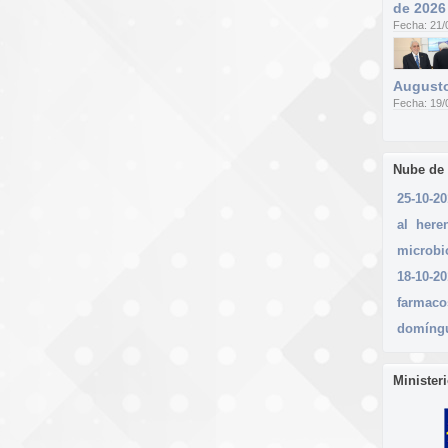
de 2026
Fecha: 21/
Augusto
Fecha: 19/
Nube de
25-10-2
al
here
microbi
18-10-2
farmaco
domíng
Minister