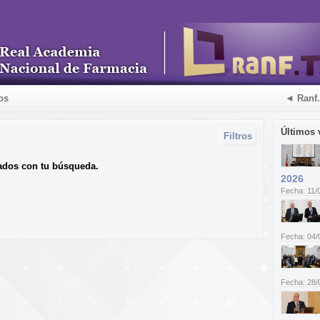
os
◄ Ranf
Últimos 
Filtros
ados con tu búsqueda.
2026
Fecha: 11/
Fecha: 04/
Fecha: 28/