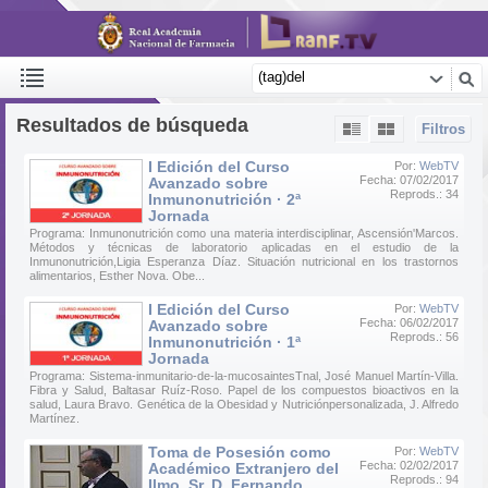
Resultados de búsqueda
Filtros
I Edición del Curso
Por:
WebTV
Fecha: 07/02/2017
Avanzado sobre
Reprods.: 34
Inmunonutrición · 2ª
Jornada
Programa: Inmunonutrición como una materia interdisciplinar, Ascensión'Marcos.
Métodos y técnicas de laboratorio aplicadas en el estudio de la
Inmunonutrición,Ligia Esperanza Díaz. Situación nutricional en los trastornos
alimentarios, Esther Nova. Obe...
I Edición del Curso
Por:
WebTV
Fecha: 06/02/2017
Avanzado sobre
Reprods.: 56
Inmunonutrición · 1ª
Jornada
Programa: Sistema-inmunitario-de-la-mucosaintesTnal, José Manuel Martín-Villa.
Fibra y Salud, Baltasar Ruíz-Roso. Papel de los compuestos bioactivos en la
salud, Laura Bravo. Genética de la Obesidad y Nutriciónpersonalizada, J. Alfredo
Martínez.
Toma de Posesión como
Por:
WebTV
Fecha: 02/02/2017
Académico Extranjero del
Reprods.: 94
Ilmo. Sr. D. Fernando