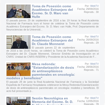
Toma de Posesión como
Por:
WebTV
Fecha: 29/09/2016
Académico Extranjero del
Reprods.: 30
Excmo. Sr. D. Marc van
Hulle
El pasado jueves 29 de septiembre de 2016 a las 19 horas la Real Academia
Nacional de Farmacia tuvo el honor de celebrar la Toma de Posesión como
Académico Extranjero del Excmo. Sr. D. Marc van Hulle, Prof. Departamento de
Neurociencias de la Universid...
Toma de Posesión como
Por:
WebTV
Fecha: 26/09/2016
Académico Extranjero del
Reprods.: 29
Dr. Claude Monneret
El pasado jueves 22 de septiembre
de 2016 a las 19,00 horas, se celebró la Toma de Posesión como Académico
Extranjero del Dr. Claude Monneret, Director Emérito de Investigación en el
CNRS. Unidad de CNRS-INSERM y Presidente de la Academia Nacional de F...
Mesa redonda:
Por:
WebTV
Fecha: 28/06/2016
"Estandarización de dosis
Reprods.: 71
de antineoplásicos
parenterales en oncología:
modelos y beneficios"
El pasado 28 de junio la Real Academia Nacional de Farmacia y la Sociedad
Española de Farmacia Hospitalaria celebraron la Mesa Redonda:Estandarización
de dosis de antineoplásicos parenterales en oncología: modelos y beneficios. El
acto fué presentado p...
Sesión Necrológica en
Por:
WebTV
Fecha: 12/05/2016
Memoria del Excmo. Sr. D.
Reprods.: 78