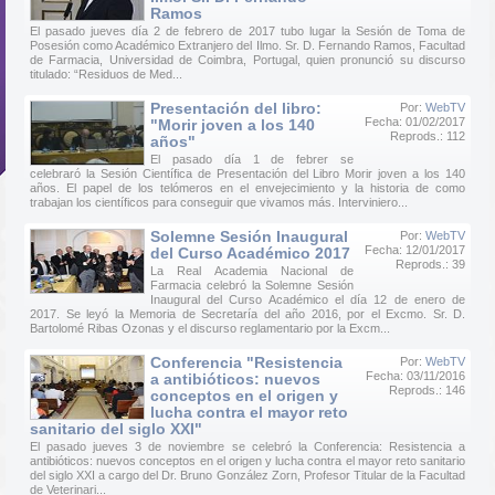
Ramos
El pasado jueves día 2 de febrero de 2017 tubo lugar la Sesión de Toma de
Posesión como Académico Extranjero del Ilmo. Sr. D. Fernando Ramos, Facultad
de Farmacia, Universidad de Coimbra, Portugal, quien pronunció su discurso
titulado: “Residuos de Med...
Presentación del libro:
Por:
WebTV
Fecha: 01/02/2017
"Morir joven a los 140
Reprods.: 112
años"
El pasado día 1 de febrer se
celebraró la Sesión Científica de Presentación del Libro Morir joven a los 140
años. El papel de los telómeros en el envejecimiento y la historia de como
trabajan los científicos para conseguir que vivamos más. Interviniero...
Solemne Sesión Inaugural
Por:
WebTV
Fecha: 12/01/2017
del Curso Académico 2017
Reprods.: 39
La Real Academia Nacional de
Farmacia celebró la Solemne Sesión
Inaugural del Curso Académico el día 12 de enero de
2017. Se leyó la Memoria de Secretaría del año 2016, por el Excmo. Sr. D.
Bartolomé Ribas Ozonas y el discurso reglamentario por la Excm...
Conferencia "Resistencia
Por:
WebTV
Fecha: 03/11/2016
a antibióticos: nuevos
Reprods.: 146
conceptos en el origen y
lucha contra el mayor reto
sanitario del siglo XXI"
El pasado jueves 3 de noviembre se celebró la Conferencia: Resistencia a
antibióticos: nuevos conceptos en el origen y lucha contra el mayor reto sanitario
del siglo XXI a cargo del Dr. Bruno González Zorn, Profesor Titular de la Facultad
de Veterinari...