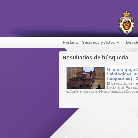
Portada
Sesiones y Actos ▼
Direct
Resultados de búsqueda
Glicoconjugad
fisiológicas, a
terapéutica) ·
El jueves, 21 de m
Nacional de Farmaci
la Conferencia sobre Glicoconjugados (Estructura,