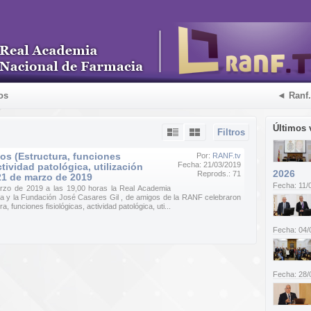
os
◄ Ranf
Últimos 
Filtros
os (Estructura, funciones
Por:
RANF.tv
Fecha: 21/03/2019
ctividad patológica, utilización
2026
Reprods.: 71
 21 de marzo de 2019
Fecha: 11/
arzo de 2019 a las 19,00 horas la Real Academia
a y la Fundación José Casares Gil , de amigos de la RANF celebraron
 funciones fisiológicas, actividad patológica, uti...
Fecha: 04/
Fecha: 28/