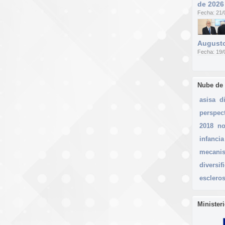
de 2026
Fecha: 21/
Augusto
Fecha: 19/
Nube de
asisa
d
perspec
2018
n
infancia
mecani
diversif
escleros
Minister