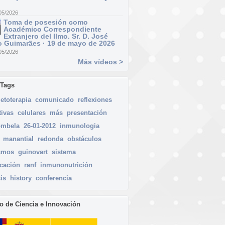
05/2026
Toma de posesión como
Académico Correspondiente
Extranjero del Ilmo. Sr. D. José
 Guimarães · 19 de mayo de 2026
05/2026
Más vídeos >
 Tags
ietoterapia
comunicado
reflexiones
tivas
celulares
más
presentación
ombela
26-01-2012
inmunologia
manantial
redonda
obstáculos
smos
guinovart
sistema
icación
ranf
inmunonutrición
is
history
conferencia
io de Ciencia e Innovación