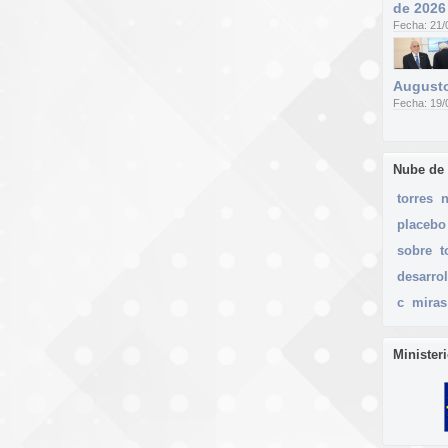
de 2026
Fecha: 21/
Augusto
Fecha: 19/
Nube de
torres
placebo
sobre
t
desarrol
c
miras
Minister