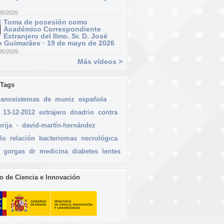
05/2026
Toma de posesión como
Académico Correspondiente
Extranjero del Ilmo. Sr. D. José
 Guimarães · 19 de mayo de 2026
05/2026
Más vídeos >
 Tags
nanosistemas
de
muniz
española
13-12-2012
extrajero
doadrio
contra
orija
·
david-martín-hernández
lo
relación
bacteriomas
necrológica
gorgas
dr
medicina
diabetes
lentes
io de Ciencia e Innovación