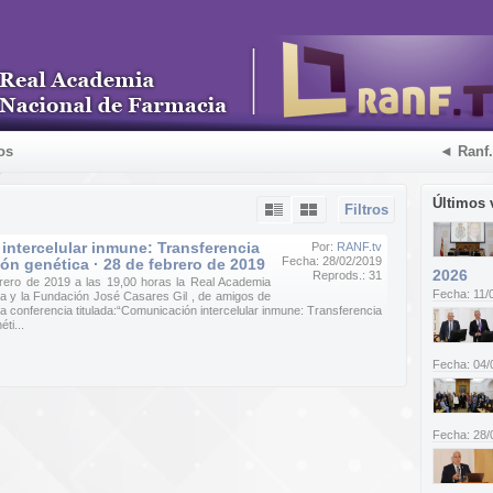
os
◄ Ranf
Últimos 
Filtros
ntercelular inmune: Transferencia
Por:
RANF.tv
Fecha: 28/02/2019
ión genética · 28 de febrero de 2019
2026
Reprods.: 31
brero de 2019 a las 19,00 horas la Real Academia
Fecha: 11/
a y la Fundación José Casares Gil , de amigos de
a conferencia titulada:“Comunicación intercelular inmune: Transferencia
ti...
Fecha: 04/
Fecha: 28/