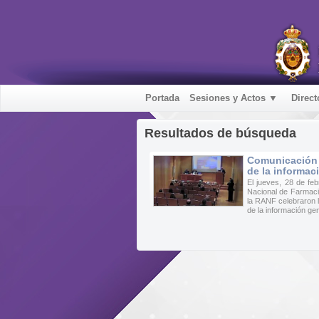
Portada
Sesiones y Actos ▼
Direct
Resultados de búsqueda
Comunicación i
de la informac
El jueves, 28 de fe
Nacional de Farmaci
la RANF celebraron l
de la información gené