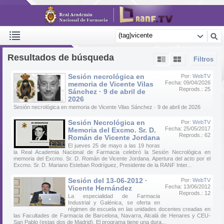
Resultados de búsqueda
Filtros
Sesión necrológica en
Por:
WebTV
Fecha: 09/04/2026
memoria de Vicente Vilas
Reprods.: 25
Sánchez · 9 de abril de
2026
Sesión necrológica en memoria de Vicente Vilas Sánchez · 9 de abril de 2026
Sesión Necrológica en
Por:
WebTV
Fecha: 25/05/2017
Memoria del Excmo. Sr. D.
Reprods.: 62
Román de Vicente Jordana
El jueves 25 de mayo a las 19 horas
la Real Academia Nacional de Farmacia celebró la Sesión Necrológica en
memoria del Excmo. Sr. D. Román de Vicente Jordana. Apertura del acto por el
Excmo. Sr. D. Mariano Esteban Rodríguez, Presidente de la RANF Inter...
Sesión del 13-06-2012 ·
Por:
WebTV
Fecha: 13/06/2012
Vicente Hernández
Reprods.: 12
La especialidad de Farmacia
Industrial y Galénica, se oferta en
régimen de escuela en las unidades docentes creadas en
las Facultades de Farmacia de Barcelona, Navarra, Alcalá de Henares y CEU-
San Pablo (estas dos de Madrid). El programa tiene una dura...