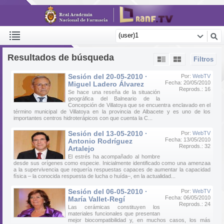
Resultados de búsqueda
Filtros
Sesión del 20-05-2010 ·
Por:
WebTV
Fecha: 20/05/2010
Miguel Ladero Álvarez
Reprods.: 16
Se hace una reseña de la situación
geográfica del Balneario de la
Concepción de Villatoya que se encuentra enclavado en el
término municipal de Villatoya en la provincia de Albacete y es uno de los
importantes centros hidroterápicos con que cuenta la C...
Sesión del 13-05-2010 ·
Por:
WebTV
Fecha: 13/05/2010
Antonio Rodríguez
Reprods.: 32
Artalejo
El estrés ha acompañado al hombre
desde sus orígenes como especie. Inicialmente identificado como una amenzaa
a la supervivencia que requería respuestas capaces de aumentar la capacidad
física – la conocida respuesta de lucha o huída–, en la actualidad...
Sesión del 06-05-2010 ·
Por:
WebTV
Fecha: 06/05/2010
María Vallet-Regí
Reprods.: 24
Las cerámicas constituyen los
materiales funcionales que presentan
mejor biocompatibilidad y, en muchos casos, los más