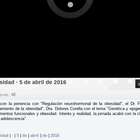
idad · 5 de abril de 2016
42
prods.:
os con la ponencia con "Regulación neurohormonal de la obesidad", el Dr.
atamiento de la obesidad", Dra. Dolores Corella con el tema "Genética y epige
imentos funcionales y obesidad. Interés y realidad, la jornada acabó con la 
 adolescencia".
idad
|
·
|
5
|
de
|
abril
|
de
|
2016