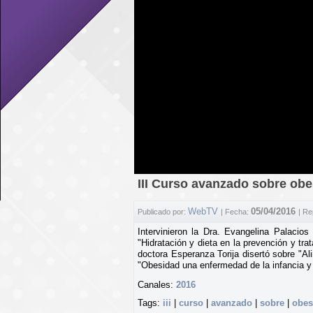
III Curso avanzado sobre obes
WebTV
05/04/2016
Publicado por:
| Fecha:
| Re
Intervinieron la Dra. Evangelina Palaci
"Hidratación y dieta en la prevención y tr
doctora Esperanza Torija disertó sobre "Al
"Obesidad una enfermedad de la infancia y
Canales:
2016
Tags:
iii
|
curso
|
avanzado
|
sobre
|
obes