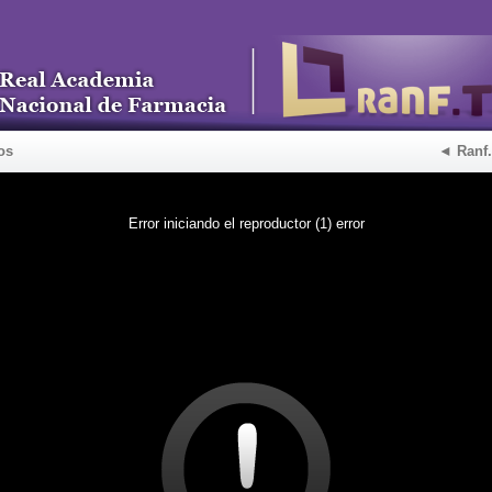
os
◄ Ranf
Error iniciando el reproductor (1) error