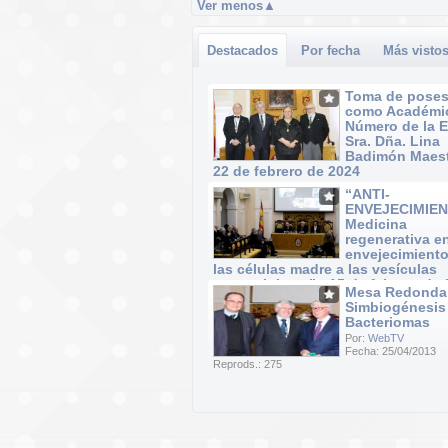
Ver menos
▲
Destacados
Por fecha
Más visto
Toma de poses
como Académi
Número de la 
Sra. Dña. Lina
Badimón Maest
22 de febrero de 2024
Por:
WebTV
“ANTI-
Fecha: 22/02/2024
ENVEJECIMIEN
Reprods.: 40
Medicina
regenerativa e
envejecimiento
las células madre a las vesículas
extracelulares” · 15 de febrero de
Mesa Redonda
Por:
WebTV
Simbiogénesis
Fecha: 15/02/2024
Bacteriomas
Reprods.: 37
Por:
WebTV
Fecha: 25/04/2013
Reprods.: 275