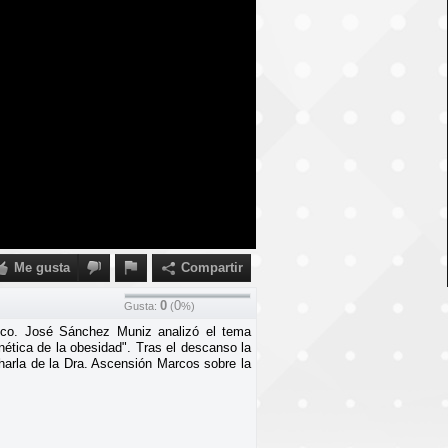
Me gusta
Compartir
0
0
Gusta:
(
%)
 Fco. José Sánchez Muniz analizó el tema
nética de la obesidad". Tras el descanso la
charla de la Dra. Ascensión Marcos sobre la