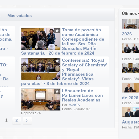
Últimos 
s
Más votados
ión
Toma de posesión
2026
ca de
como Académica
Excma.
Correspondiente de
Fecha: 11/
la Ilma. Sra. Dña.
ro ·
Sonsoles Martín
Santamaría · 20 de febrero de 2024
Por:
WebTV
Fecha: 04/
Conferencia: ‘Royal
Fecha: 20/02/2024
TO:
Society of Chemistry’
Reprods.: 52
y ‘Royal
n
Pharmaceutical
: De
Society’: Vidas
Fecha: 28/
paralelas” · 8 de febrero de 2024
 2024
Por:
WebTV
:
I Encuentro de
Fecha: 08/02/2024
 y
Parlamentarios con
Reprods.: 20
de 2026
Reales Academias
Fecha: 21/
Por:
WebTV
Fecha: 23/04/2013
Reprods.: 74
1
2
>
Augusto
Fecha: 19/