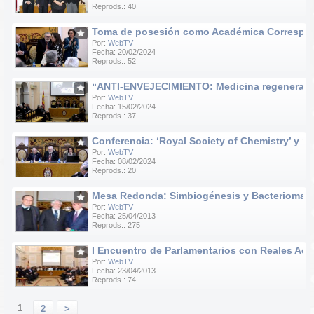
Reprods.: 40
Toma de posesión como Académica Correspondie
Por:
WebTV
Fecha: 20/02/2024
Reprods.: 52
“ANTI-ENVEJECIMIENTO: Medicina regenerativa e
Por:
WebTV
Fecha: 15/02/2024
Reprods.: 37
Conferencia: ‘Royal Society of Chemistry’ y ‘R
Por:
WebTV
Fecha: 08/02/2024
Reprods.: 20
Mesa Redonda: Simbiogénesis y Bacteriomas
Por:
WebTV
Fecha: 25/04/2013
Reprods.: 275
I Encuentro de Parlamentarios con Reales Ac
Por:
WebTV
Fecha: 23/04/2013
Reprods.: 74
1
2
>