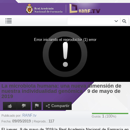
Error iniciando el reproductor (1) error
La microbiota humana: una nueva dimensión de
nuestra individualidad genómica · 9 de mayo de
2019
Compartir
RANF.tv
Publicado por:
1
100
Gusta:
(
%)
09/05/2019
117
Fecha:
| Reprods.:
El jueves, 9 de mayo de 2019 la Real Academia Nacional de Farmacia en