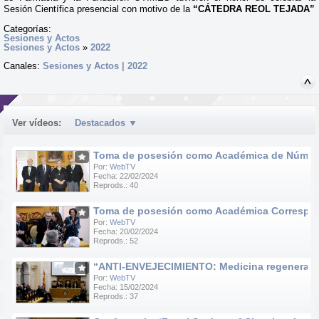
Sesión Científica presencial con motivo de la
“CÁTEDRA REOL TEJADA”
Categorías:
Sesiones y Actos
Sesiones y Actos
»
2022
Canales:
Sesiones y Actos | 2022
Ver vídeos:
Destacados
▼
Toma de posesión como Académica de Número d
Por:
WebTV
Fecha: 22/02/2024
Reprods.: 40
Toma de posesión como Académica Correspondie
Por:
WebTV
Fecha: 20/02/2024
Reprods.: 52
“ANTI-ENVEJECIMIENTO: Medicina regenerativa e
Por:
WebTV
Fecha: 15/02/2024
Reprods.: 37