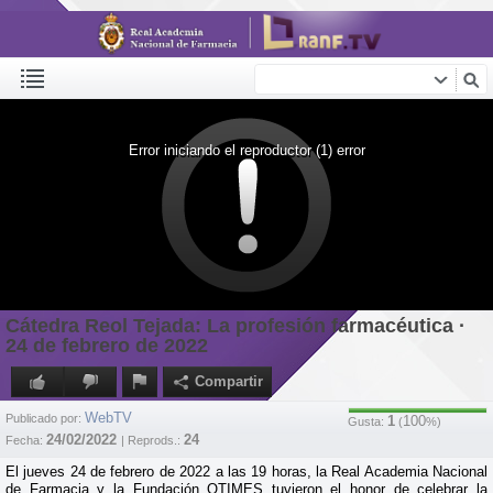
Error iniciando el reproductor (1) error
Cátedra Reol Tejada: La profesión farmacéutica ·
24 de febrero de 2022
Compartir
WebTV
Publicado por:
1
100
Gusta:
(
%)
24/02/2022
24
Fecha:
| Reprods.:
El jueves 24 de febrero de 2022 a las 19 horas, la Real Academia Nacional
de Farmacia y la Fundación OTIMES tuvieron el honor de celebrar la