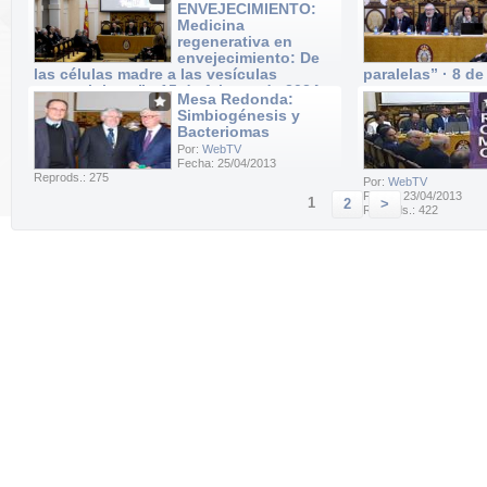
ENVEJECIMIENTO:
Reprods.: 40
Reprods.: 52
Medicina
regenerativa en
envejecimiento: De
las células madre a las vesículas
paralelas” · 8 de
extracelulares” · 15 de febrero de 2024
Por:
WebTV
Mesa Redonda:
Fecha: 08/02/2024
Por:
WebTV
Simbiogénesis y
Reprods.: 20
Fecha: 15/02/2024
Bacteriomas
Reprods.: 37
Por:
WebTV
Fecha: 25/04/2013
Reprods.: 275
Por:
WebTV
Fecha: 23/04/2013
1
2
>
Reprods.: 422