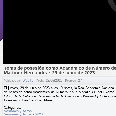
Toma de posesión como Académico de Número del 
Martínez Hernández · 29 de junio de 2023
WebTV
29/06/2023
27
Publicado por:
| Fecha:
| Reprods.:
El jueves, 29 de junio de 2023 a las 19 horas, la Real Academia Nacional
de posesión como Académico de Número, en la Medalla 41, del
Excmo. 
futuro de la Nutrición Personalizada de Precisión: Obesidad y Nutriómica
Francisco José Sánchez Muniz.
Categorías:
Sesiones y Actos
Sesiones y Actos
»
2023