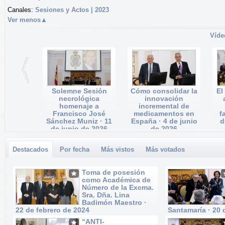
Canales:
Sesiones y Actos | 2023
Ver menos
▲
Víde
Solemne Sesión
Cómo consolidar la
El
necrológica
innovación
homenaje a
incremental de
Francisco José
medicamentos en
f
Sánchez Muniz · 11
España · 4 de junio
d
de junio de 2026
de 2026
Fecha: 11/06/2026
Fecha: 04/06/2026
Reprods.: 2
Reprods.: 10
Destacados
Por fecha
Más vistos
Más votados
Toma de posesión
como Académica de
Número de la Excma.
Sra. Dña. Lina
Badimón Maestro ·
22 de febrero de 2024
Santamaría · 20 
Por:
WebTV
Por:
WebTV
“ANTI-
Fecha: 22/02/2024
Fecha: 20/02/2024