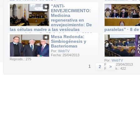
Por:
WebTV
Por:
WebTV
“ANTI-
Fecha: 22/02/2024
Fecha: 20/02/2024
ENVEJECIMIENTO:
Reprods.: 40
Reprods.: 52
Medicina
regenerativa en
envejecimiento: De
las células madre a las vesículas
paralelas” · 8 de
extracelulares” · 15 de febrero de 2024
Por:
WebTV
Mesa Redonda:
Fecha: 08/02/2024
Por:
WebTV
Simbiogénesis y
Reprods.: 20
Fecha: 15/02/2024
Bacteriomas
Reprods.: 37
Por:
WebTV
Fecha: 25/04/2013
Reprods.: 275
Por:
WebTV
Fecha: 23/04/2013
1
2
>
Reprods.: 422