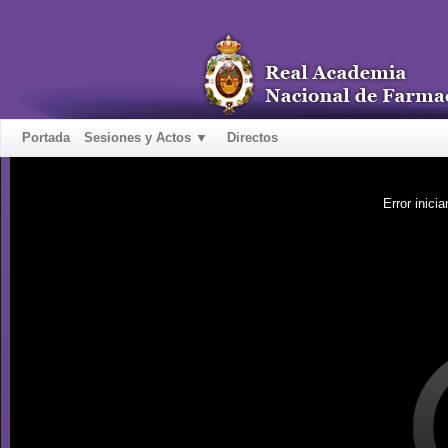
Portada
Sesiones y Actos ▼
Directos
Error inicia