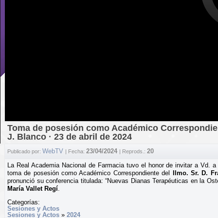
Toma de posesión como Académico Correspondiente
J. Blanco · 23 de abril de 2024
WebTV
23/04/2024
20
Publicado por:
| Fecha:
| Reprods.:
La Real Academia Nacional de Farmacia tuvo el honor de invitar a Vd. a l
toma de posesión como Académico Correspondiente del
Ilmo. Sr. D. F
pronunció su conferencia titulada: “Nuevas Dianas Terapéuticas en la Ost
María Vallet Regí
.
Categorías:
Sesiones y Actos
Sesiones y Actos
»
2024