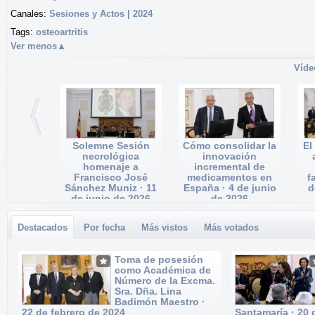
Canales:
Sesiones y Actos | 2024
Tags:
osteoartritis
Ver menos
▲
Víde
Solemne Sesión
Cómo consolidar la
El
necrológica
innovación
homenaje a
incremental de
Francisco José
medicamentos en
f
Sánchez Muniz · 11
España · 4 de junio
d
de junio de 2026
de 2026
Fecha: 11/06/2026
Fecha: 04/06/2026
Reprods.: 2
Reprods.: 10
Destacados
Por fecha
Más vistos
Más votados
Toma de posesión
como Académica de
Número de la Excma.
Sra. Dña. Lina
Badimón Maestro ·
22 de febrero de 2024
Santamaría · 20 