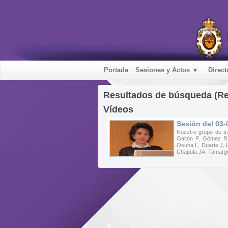
Portada
Sesiones y Actos ▼
Direct
Resultados de búsqueda (R
Vídeos
Sesión del 03
Nuestro grupo de tra
Gaitón P, Gómez R,
Osuna L, Duarte J, 
Chapula JA, Tamargo 