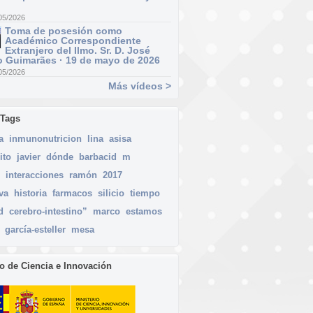
05/2026
Toma de posesión como
Académico Correspondiente
Extranjero del Ilmo. Sr. D. José
 Guimarães · 19 de mayo de 2026
05/2026
Más vídeos >
 Tags
a
inmunonutricion
lina
asisa
ito
javier
dónde
barbacid
m
interacciones
ramón
2017
va
historia
farmacos
silicio
tiempo
d
cerebro-intestino”
marco
estamos
garcía-esteller
mesa
io de Ciencia e Innovación