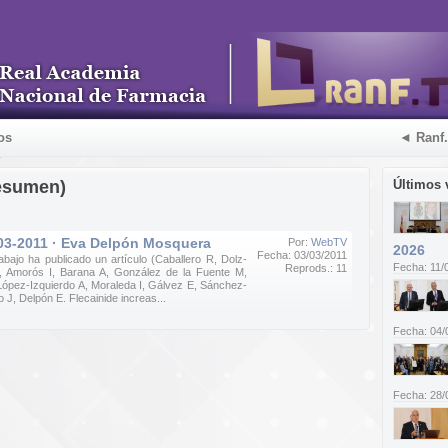
os
◄ Ranf
esumen)
Últimos 
-03-2011 · Eva Delpón Mosquera
Por:
WebTV
2026
Fecha: 03/03/2011
bajo ha publicado un artículo (Caballero R, Dolz-
Fecha: 11/
Reprods.: 11
 Amorós I, Barana A, González de la Fuente M,
López-Izquierdo A, Moraleda I, Gálvez E, Sánchez-
J, Delpón E. Flecainide increas...
Fecha: 04/
Fecha: 28/