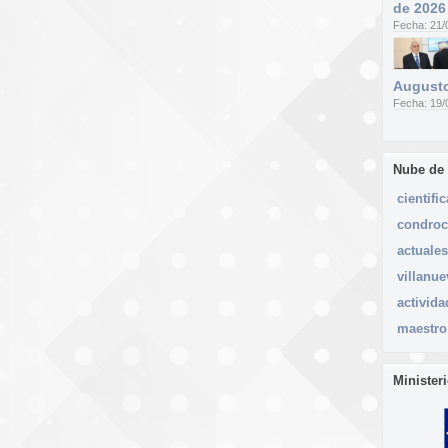
de 2026
Fecha: 21/
Augusto
Fecha: 19/
Nube de
cientific
condroc
actuales
villanue
activida
maestro
Minister