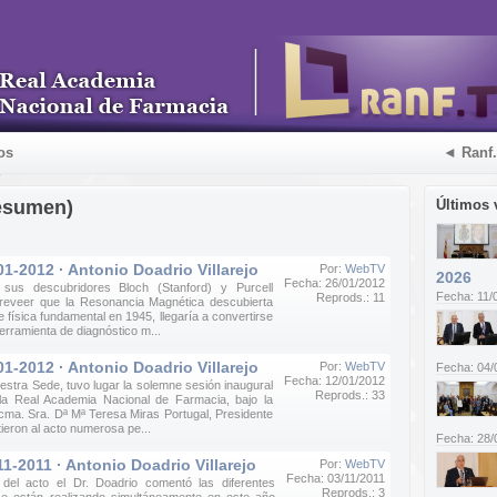
os
◄ Ranf
esumen)
Últimos 
01-2012 · Antonio Doadrio Villarejo
Por:
WebTV
2026
Fecha: 26/01/2012
 sus descubridores Bloch (Stanford) y Purcell
Fecha: 11/
Reprods.: 11
preveer que la Resonancia Magnética descubierta
e física fundamental en 1945, llegaría a convertirse
herramienta de diagnóstico m...
01-2012 · Antonio Doadrio Villarejo
Por:
WebTV
Fecha: 04/
Fecha: 12/01/2012
estra Sede, tuvo lugar la solemne sesión inaugural
Reprods.: 33
la Real Academia Nacional de Farmacia, bajo la
cma. Sra. Dª Mª Teresa Miras Portugal, Presidente
tieron al acto numerosa pe...
Fecha: 28/
11-2011 · Antonio Doadrio Villarejo
Por:
WebTV
Fecha: 03/11/2011
 del acto el Dr. Doadrio comentó las diferentes
Reprods.: 3