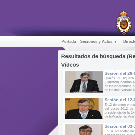
Portada
Sesiones y Actos ▼
Direct
Resultados de búsqueda (R
Vídeos
Sesión del 26-
Quizás ni siquiera
(Harvard) podrían 
en los laboratorios d
en las más versátil 
Sesión del 12-
El 12 de enero en nu
del curso 2012 de 
presidencia de la Ex
de la Academia. Asis
Sesión del 03-
En la presentación