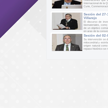
celebraciones que 
Internacional de la 
Curie, Conmemoración
Sesión del 27-
Villarejo
El discurso de inv
biomateriales, como
de un objetivo común
en aras de la consec
Sesión del 02-
Su intervención se d
mitocondrial y estr
origen natural com
repaso histórico se re