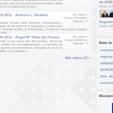
se están realizando simultáneamente en este año
de 2026
Química como la concesión del premio Nobel a Marie
Fecha: 21/
 de la fundación de la Intern...
10-2011 · Antonio L. Doadrio
Por:
WebTV
Fecha: 27/10/2011
Reprods.: 5
Augusto
estidura versará sobre fármacos, nanomedicina y
 lugar de encuentro en la búsqueda y consecución
Fecha: 19/
: remediar el dolor, la enfermedad, y el deterioro de nuestros cuerpos,
ución ...
06-2011 · Angel Mª Villar del Fresno
Por:
WebTV
Fecha: 02/06/2011
ividió en dos partes bien diferenciadas: Disfunción
Nube de
Reprods.: 3
és oxidativo en neurodegeneración y compuestos de
o agentes neuroprotectores. Después de hacer un
conjunt
fiere a los radicales l...
segovia
Más vídeos (7) >
valladol
20-09-2
ilma
dí
motores
Minister