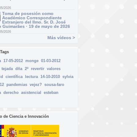
05/2026
Toma de posesión como
Académico Correspondiente
Extranjero del Ilmo. Sr. D. José
 Guimarães · 19 de mayo de 2026
05/2026
Más vídeos >
 Tags
a
17-05-2012
monge
01-03-2012
tejada
dña
2ª
revertir
valores
id
científica
lectura
14-10-2010
sylvia
012
pandemias
vejez?
sousa-faro
a
derecho
asistencial
esteban
io de Ciencia e Innovación