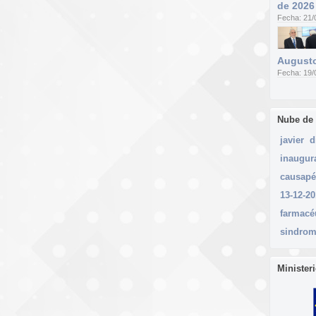
de 2026
Fecha: 21/
Augusto
Fecha: 19/
Nube de
javier
d
inaugur
causapé
13-12-2
farmacé
sindro
Minister