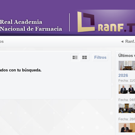
os
◄ Ranf
Últimos 
Filtros
ados con tu búsqueda.
2026
Fecha: 11/
Fecha: 04/
Fecha: 28/