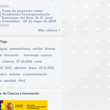
05/2026
Toma de posesión como
Académico Correspondiente
Extranjero del Ilmo. Sr. D. José
 Guimarães · 19 de mayo de 2026
05/2026
Más vídeos >
 Tags
igital
extraordinaria
cerdán
álvarez
al
discusión
·
homenaje
marcos
criterios
07-10-2010
irene
012
2013
sánchez
diana
10-11-2011
utico
antonio
conmemoración
me
sanidad
h5n1
io de Ciencia e Innovación