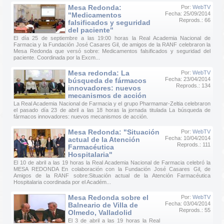
Mesa Redonda:
Por:
WebTV
Fecha: 25/09/2014
"Medicamentos
Reprods.: 66
falsificados y seguridad
del paciente"
El día 25 de septiembre a las 19:00 horas la Real Academia Nacional de
Farmacia y la Fundación José Casares Gil, de amigos de la RANF celebraron la
Mesa Redonda que versó sobre: Medicamentos falsificados y seguridad del
paciente. Coordinada por la Excm...
Mesa redonda: La
Por:
WebTV
Fecha: 23/04/2014
búsqueda de fármacos
Reprods.: 134
innovadores: nuevos
mecanismos de acción
La Real Academia Nacional de Farmacia y el grupo Pharmamar-Zeltia celebraron
el pasado día 23 de abril a las 18 horas la jornada titulada La búsqueda de
fármacos innovadores: nuevos mecanismos de acción.
Mesa Redonda: "Situación
Por:
WebTV
Fecha: 10/04/2014
actual de la Atención
Reprods.: 111
Farmacéutica
Hospitalaria"
El 10 de abril a las 19 horas la Real Academia Nacional de Farmacia celebró la
MESA REDONDA En colaboración con la Fundación José Casares Gil, de
Amigos de la RANF sobre:Situación actual de la Atención Farmacéutica
Hospitalaria coordinada por el Académ...
Mesa Redonda sobre el
Por:
WebTV
Fecha: 03/04/2014
Balneario de Villa de
Reprods.: 55
Olmedo, Valladolid
El 3 de abril a las 19 horas la Real