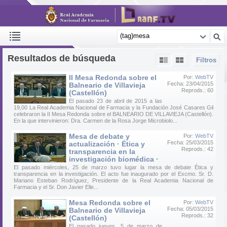
Resultados de búsqueda
Filtros
II Mesa Redonda sobre el
Por:
WebTV
Fecha: 23/04/2015
Balneario de Villavieja
Reprods.: 60
(Castellón)
El pasado 23 de abril de 2015 a las
19,00 La Real Academia Nacional de Farmacia y la Fundación José Casares Gil
celebraron la II Mesa Redonda sobre el BALNEARIO DE VILLAVIEJA (Castellón).
En la que intervinieron: Dra. Carmen de la Rosa Jorge Microbiolo...
Mesa de debate y
Por:
WebTV
Fecha: 25/03/2015
actualización · Ética y
Reprods.: 42
transparencia en la
investigación biomédica ·
El pasado miércoles, 25 de marzo tuvo lugar la mesa de debate Ética y
transparencia en la investigación. El acto fue inaugurado por el Excmo. Sr. D.
Mariano Esteban Rodríguez, Presidente de la Real Academia Nacional de
Farmacia y el Sr. Don Javier Elle...
Mesa Redonda sobre el
Por:
WebTV
Fecha: 05/03/2015
Balneario de Villavieja
Reprods.: 32
(Castellón)
El pasado jueves, 5 de marzo de