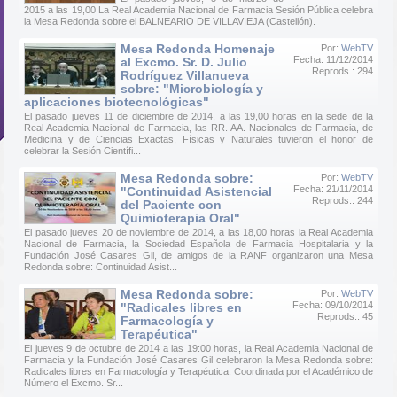
2015 a las 19,00 La Real Academia Nacional de Farmacia Sesión Pública celebra
la Mesa Redonda sobre el BALNEARIO DE VILLAVIEJA (Castellón).
Mesa Redonda Homenaje
Por:
WebTV
Fecha: 11/12/2014
al Excmo. Sr. D. Julio
Reprods.: 294
Rodríguez Villanueva
sobre: "Microbiología y
aplicaciones biotecnológicas"
El pasado jueves 11 de diciembre de 2014, a las 19,00 horas en la sede de la
Real Academia Nacional de Farmacia, las RR. AA. Nacionales de Farmacia, de
Medicina y de Ciencias Exactas, Físicas y Naturales tuvieron el honor de
celebrar la Sesión Científi...
Mesa Redonda sobre:
Por:
WebTV
Fecha: 21/11/2014
"Continuidad Asistencial
Reprods.: 244
del Paciente con
Quimioterapia Oral"
El pasado jueves 20 de noviembre de 2014, a las 18,00 horas la Real Academia
Nacional de Farmacia, la Sociedad Española de Farmacia Hospitalaria y la
Fundación José Casares Gil, de amigos de la RANF organizaron una Mesa
Redonda sobre: Continuidad Asist...
Mesa Redonda sobre:
Por:
WebTV
Fecha: 09/10/2014
"Radicales libres en
Reprods.: 45
Farmacología y
Terapéutica"
El jueves 9 de octubre de 2014 a las 19:00 horas, la Real Academia Nacional de
Farmacia y la Fundación José Casares Gil celebraron la Mesa Redonda sobre:
Radicales libres en Farmacología y Terapéutica. Coordinada por el Académico de
Número el Excmo. Sr...