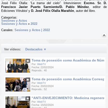
José Félix Olalla:
“La trama del cielo”.
Intervinieron:
Excmo. Sr. D.
Francisco Javier Puerto Sarmiento/D. Pablo Méndez
, editor de
Ediciones Vitrubio/ y
D. José Félix Olalla Marañón
, autor del libro.
Categorías:
Sesiones y Actos
Sesiones y Actos
»
2022
Canales:
Sesiones y Actos | 2022
Ver vídeos:
Destacados
▼
Toma de posesión como Académica de Número d
Por:
WebTV
Fecha: 22/02/2024
Reprods.: 40
Toma de posesión como Académica Correspondie
Por:
WebTV
Fecha: 20/02/2024
Reprods.: 52
“ANTI-ENVEJECIMIENTO: Medicina regenerativa e
Por:
WebTV
Fecha: 15/02/2024