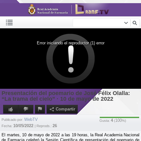
Error iniciando el reproductor (1) error
Presentación del poemario de José Félix Olalla:
“La trama del cielo” · 10 de mayo de 2022
Compartir
WebTV
Publicado por:
4
100
Gusta:
(
%)
10/05/2022
26
Fecha:
| Reprods.:
El martes, 10 de mayo de 2022 a las 19 horas, la Real Academia Nacional
de Farmacia celebró la Sesión Científica de presentación del poemario de