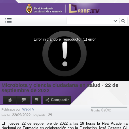
Error iniciando el reproductor (1) error
Microbiota y ciencia ciudadana en salud · 22 de
septiembre de 2022
Compartir
WebTV
Publicado por:
0
0
Gusta:
(
%)
22/09/2022
29
Fecha:
| Reprods.:
El jueves 22 de septiembre de 2022 a las 19 horas la Real Academia
Nacional de Farmacia en colaboración con la Fundación José Casares Gil