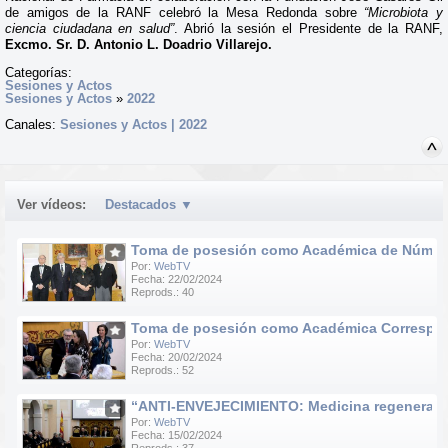
de amigos de la RANF celebró la Mesa Redonda sobre
“Microbiota y
ciencia ciudadana en salud”
. Abrió la sesión el Presidente de la RANF,
Excmo. Sr. D. Antonio L. Doadrio Villarejo.
Categorías:
Sesiones y Actos
Sesiones y Actos
»
2022
Canales:
Sesiones y Actos | 2022
Ver vídeos:
Destacados
▼
Toma de posesión como Académica de Número d
Por:
WebTV
Fecha: 22/02/2024
Reprods.: 40
Toma de posesión como Académica Correspondie
Por:
WebTV
Fecha: 20/02/2024
Reprods.: 52
“ANTI-ENVEJECIMIENTO: Medicina regenerativa e
Por:
WebTV
Fecha: 15/02/2024