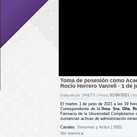
Toma de posesión como Acadé
Rocío Herrero Vanrell · 1 de 
WebTV
01/06/2021
Publicado por:
| Fecha:
| Re
El martes 1 de junio de 2021 a las 19 ho
Correspondiente de la
Ilma. Sra. Dña. R
Farmacia de la Universidad Complutense d
sustancias activas de administración intrao
Canales:
Sesiones y Actos | 2021
Ver menos
▲