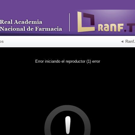
os
◄ Ranf
Error iniciando el reproductor (1) error