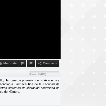
Me gusta
Compartir
0
0
Gusta:
(
%)
 LINE, la toma de posesión como Académica
ecnología Farmacéutica de la Facultad de
evos sistemas de liberación controlada de
ica de Número.