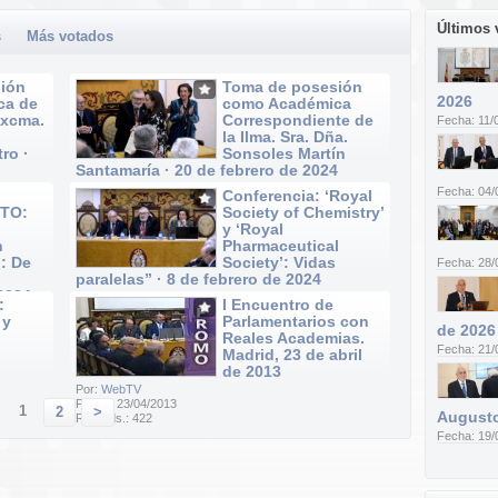
Últimos 
s
Más votados
ión
Toma de posesión
2026
ca de
como Académica
Excma.
Correspondiente de
Fecha: 11/
la Ilma. Sra. Dña.
ro ·
Sonsoles Martín
Santamaría · 20 de febrero de 2024
Por:
WebTV
Fecha: 04/
Conferencia: ‘Royal
Fecha: 20/02/2024
TO:
Society of Chemistry’
Reprods.: 52
y ‘Royal
n
Pharmaceutical
: De
Society’: Vidas
Fecha: 28/
paralelas” · 8 de febrero de 2024
 2024
Por:
WebTV
:
I Encuentro de
Fecha: 08/02/2024
 y
Parlamentarios con
Reprods.: 20
de 2026
Reales Academias.
Fecha: 21/
Madrid, 23 de abril
de 2013
Por:
WebTV
Fecha: 23/04/2013
1
2
>
Augusto
Reprods.: 422
Fecha: 19/