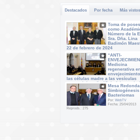
Destacados
Por fecha
Más visto
Toma de poses
como Académi
Número de la 
Sra. Dña. Lina
Badimón Maest
22 de febrero de 2024
Por:
WebTV
“ANTI-
Fecha: 22/02/2024
ENVEJECIMIEN
Reprods.: 40
Medicina
regenerativa e
envejecimiento
las células madre a las vesículas
extracelulares” · 15 de febrero de
Mesa Redonda
Por:
WebTV
Simbiogénesis
Fecha: 15/02/2024
Bacteriomas
Reprods.: 37
Por:
WebTV
Fecha: 25/04/2013
Reprods.: 275