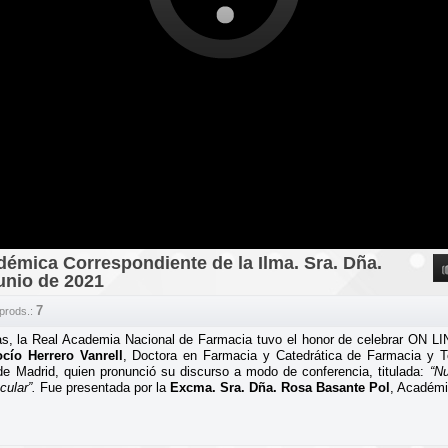
mica Correspondiente de la Ilma. Sra. Dña.
junio de 2021
7
prods.:
ras, la Real Academia Nacional de Farmacia tuvo el honor de celebrar ON
ocío Herrero Vanrell
, Doctora en Farmacia y Catedrática de Farmacia y T
e Madrid, quien pronunció su discurso a modo de conferencia, titulada:
“Nu
cular”.
Fue presentada por la
Excma. Sra. Dña. Rosa Basante Pol
, Académ